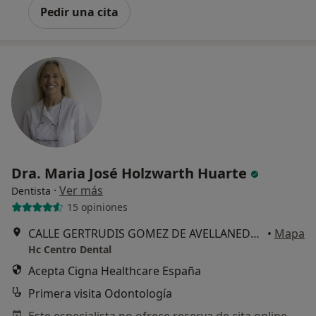
Pedir una cita
Dra. Maria José Holzwarth Huarte
·
Ver más
Dentista
15 opiniones
CALLE GERTRUDIS GOMEZ DE AVELLANEDA 4, (LOCAL HC Centro Dental), Collado Villalba
•
Mapa
Hc Centro Dental
Acepta Cigna Healthcare España
Primera visita Odontología
Este especialista no ofrece reserva de cita online en esta dirección.