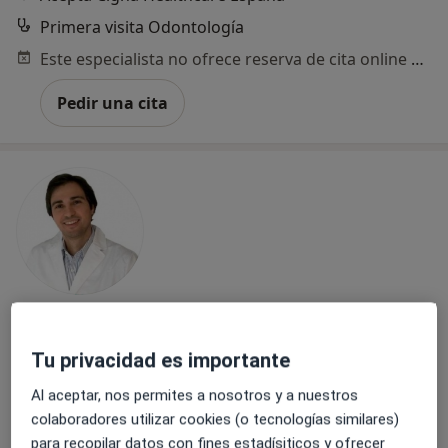
Primera visita Odontología
Este especialista no ofrece reserva de cita online en esta dirección.
Pedir una cita
Dr. Diego Pérez Vilariño
·
Ver más
Dentista
Tu privacidad es importante
102 opiniones
Al aceptar, nos permites a nosotros y a nuestros
colaboradores utilizar cookies (o tecnologías similares)
Dirección 1
Dirección 2
para recopilar datos con fines estadísiticos y ofrecer