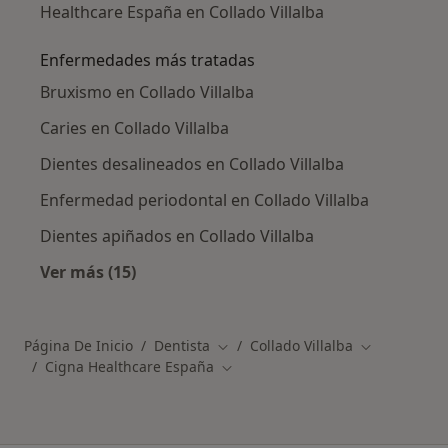
Healthcare España en Collado Villalba
Enfermedades más tratadas
Bruxismo en Collado Villalba
Caries en Collado Villalba
Dientes desalineados en Collado Villalba
Enfermedad periodontal en Collado Villalba
Dientes apiñados en Collado Villalba
Ver más (15)
Más en esta categoría: Enfermedades más tr
Página De Inicio
Dentista
Collado Villalba
Cambiar de ciudad
Cambiar de 
Cigna Healthcare España
Cambiar de ciudad