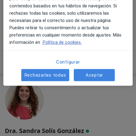
contenidos basados en tus hábitos de navegación. Si
Calle de Sangenjo 35 B, Madrid
•
Mapa
rechazas todas las cookies, solo utilizaremos las
Centro Médico dental Dr. Vilariño
necesarias para el correcto uso de nuestra página.
Acepta Cigna Healthcare España
Puedes retirar tu consentimiento o actualizar tus
preferencias en cualquier momento desde ajustes. Más
Primera visita Odontología
información en
Política de cookies.
Este especialista no ofrece reserva de cita online en esta dirección.
Pedir una cita
Configurar
Rechazarlas todas
Aceptar
Dra. Sandra Solís González