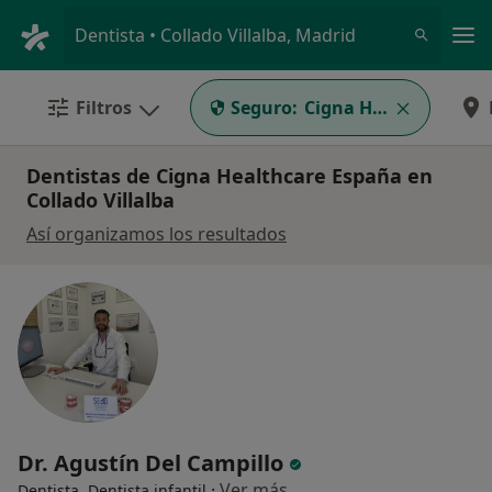
Men
Dentista • Collado Villalba, Madrid
Filtros
Seguro:
Cigna Healthcare Es
Dentistas de Cigna Healthcare España en
Collado Villalba
Así organizamos los resultados
Dr. Agustín Del Campillo
·
Ver más
Dentista, Dentista infantil