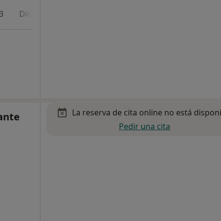
3
Dirección 4
Dirección 5
La reserva de cita online no está dispon
ante
Pedir una cita