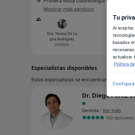
Primera visita Odontología
Mostrar más servicios
Tu priv
Al aceptar,
Dra. Teresa De La
tecnologías
Jara Rodriguez
basados en
Dentista
necesarias
actualizar
Política d
Especialistas disponibles
Estos especialistas se encuentran fuera de C
Configura
Dr. Diego Pérez Vi
·
Ver más
Dentista
102 opiniones