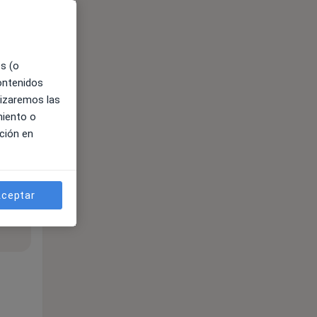
es (o
contenidos
lizaremos las
miento o
ción en
ceptar
ible