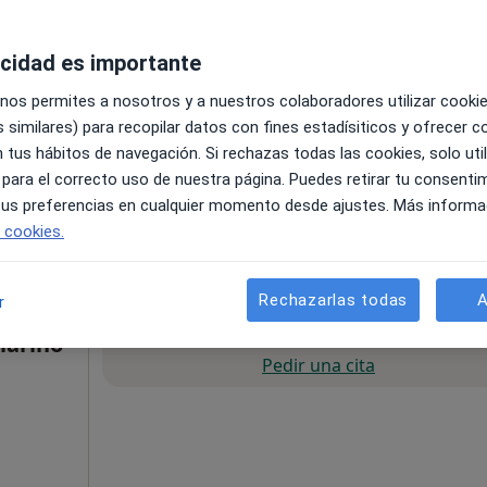
acidad es importante
 nos permites a nosotros y a nuestros colaboradores utilizar cooki
 similares) para recopilar datos con fines estadísiticos y ofrecer 
 tus hábitos de navegación. Si rechazas todas las cookies, solo uti
 para el correcto uso de nuestra página. Puedes retirar tu consenti
 tus preferencias en cualquier momento desde ajustes. Más informa
e cookies.
olmenar Viejo, Madrid, en zonas cercanas a tu búsqueda
Rechazarlas todas
A
r
La reserva de cita online no está dispon
lariño
Pedir una cita