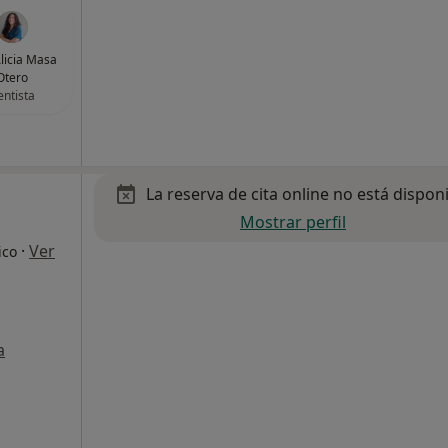
Alicia Masa
Otero
ntista
La reserva de cita online no está dispon
Mostrar perfil
·
Ver
ico
a