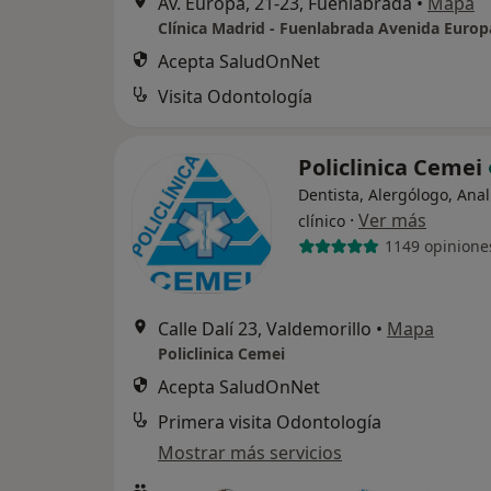
Av. Europa, 21-23, Fuenlabrada
•
Mapa
Clínica Madrid - Fuenlabrada Avenida Europ
Acepta SaludOnNet
Visita Odontología
Policlinica Cemei
Dentista, Alergólogo, Anal
·
Ver más
clínico
1149 opinione
Calle Dalí 23, Valdemorillo
•
Mapa
Policlinica Cemei
Acepta SaludOnNet
Primera visita Odontología
Mostrar más servicios