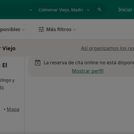
dad, enfermedad o nombre
p. ej. Madrid
Iniciar
sponibles
Más filtros
 Viejo
Así organizamos los re
La reserva de cita online no está dispon
 El
Mostrar perfil
iólogo y
ás
iejo
•
Mapa