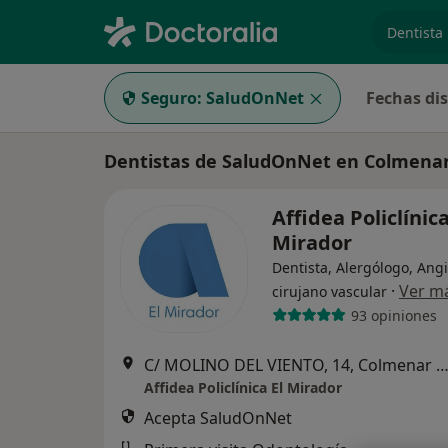
especiali
Seguro:
SaludOnNet
Fechas di
Dentistas de SaludOnNet en Colmenar
Affidea Policlínica
Mirador
Dentista, Alergólogo, Ang
·
Ver m
cirujano vascular
93 opiniones
C/ MOLINO DEL VIENTO, 14, Colmenar V
Affidea Policlínica El Mirador
Acepta SaludOnNet