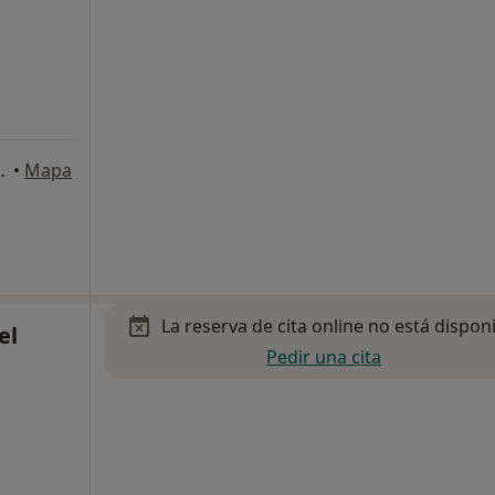
cal 6, Collado Villalba
•
Mapa
La reserva de cita online no está dispon
el
Pedir una cita