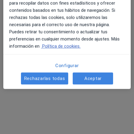
para recopilar datos con fines estadísiticos y ofrecer
Dra. Sara Vilella Pastor
contenidos basados en tus hábitos de navegación. Si
·
Ver más
Dentista
rechazas todas las cookies, solo utilizaremos las
2 opiniones
necesarias para el correcto uso de nuestra página.
Puedes retirar tu consentimiento o actualizar tus
C/ Vía Roma, 11, Salou
•
Mapa
preferencias en cualquier momento desde ajustes. Más
Tredic - Centre Mèdic Salou
información en
Política de cookies.
Acepta HNA - Hermandad Arquitectos
Primera visita Odontología
Configurar
Este especialista no ofrece reserva de cita online en esta dirección.
Rechazarlas todas
Aceptar
Pedir una cita
Especialistas disponibles
Estos especialistas se encuentran fuera de Salou,
Tarragona, en zonas cercanas a tu búsqueda