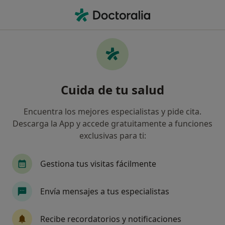
Men
Dentista • Salou, Tarragona
Filtros
Seguro:
HNA - Hermandad Arq
Dentistas de HNA - Hermandad Arquitectos
Cuida de tu salud
en Salou
Así organizamos los resultados
Encuentra los mejores especialistas y pide cita.
Descarga la App y accede gratuitamente a funciones
exclusivas para ti:
Gestiona tus visitas fácilmente
Envía mensajes a tus especialistas
Dr. Pedro Luis Higa Urasaki
Recibe recordatorios y notificaciones
·
Ver más
Dentista