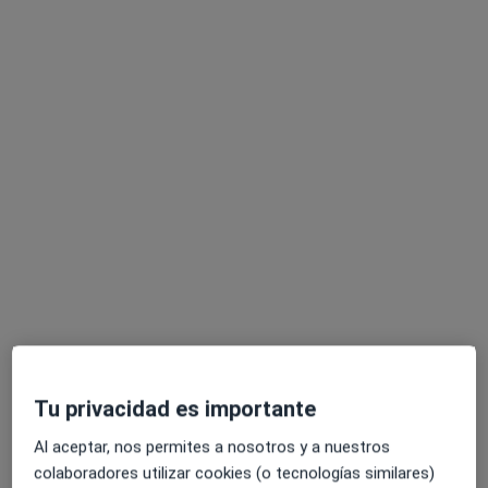
Dra. Mirjana Gjeroska Stevovska
·
Ver más
Dentista
6 opiniones
C/ Vía Roma, 11, Salou
•
Mapa
Centre Medic Salou - Clinica Dental
Acepta HNA - Hermandad Arquitectos
Primera visita Odontología
Este especialista no ofrece reserva de cita online en esta dirección.
Pedir una cita
Tu privacidad es importante
Al aceptar, nos permites a nosotros y a nuestros
colaboradores utilizar cookies (o tecnologías similares)