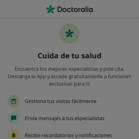
Men
Trastornos De La Atm • Salou, Tarragona
Filtros
• 1
Seguro
Mapa
Especialistas en Trastornos de la ATM en
Cuida de tu salud
Salou
Así organizamos los resultados
Encuentra los mejores especialistas y pide cita.
Descarga la App y accede gratuitamente a funciones
exclusivas para ti:
¿Qué especialidad estás buscando?
Dentista
Cirujano oral y maxilofacial
Rad
Gestiona tus visitas fácilmente
Envía mensajes a tus especialistas
Recibe recordatorios y notificaciones