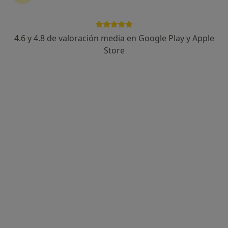
4.6 y 4.8 de valoración media en Google Play y Apple
Dra. Liza Robayo
Store
·
Ver más
Dentista
53 opiniones
Raval de Robuster 28 bajo 2, Reus
•
Mapa
Clínica Dental Mediterránea Reus
Primera visita Odontología
Servicio gratuito
Este especialista no ofrece reserva de cita online en esta dirección.
Pedir una cita