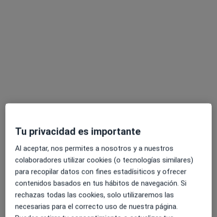
Domingo Obradors Giro
·
Ver más
Dentista
12 opiniones
Carrer Francesc Macià, 2, Tarragona
•
Mapa
Tu privacidad es importante
Abaden Dentistas
Carillas de composite
desde 200 €
Al aceptar, nos permites a nosotros y a nuestros
colaboradores utilizar cookies (o tecnologías similares)
Este especialista no ofrece reserva de cita online en esta dirección.
para recopilar datos con fines estadísiticos y ofrecer
Pedir una cita
contenidos basados en tus hábitos de navegación. Si
rechazas todas las cookies, solo utilizaremos las
necesarias para el correcto uso de nuestra página.