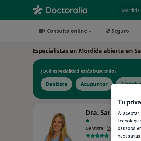
especiali
Consulta online
Seguro
Especialistas en Mordida abierta en S
¿Qué especialidad estás buscando?
Dentista
Acupuntor
Alergól
Tu priv
Dra. Sara Vilella 
Al aceptar,
tecnologías
·
Ver más
Dentista
basados en
2 opiniones
necesarias