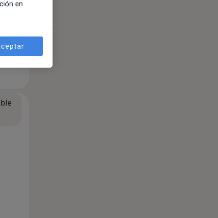
ción en
ceptar
ible