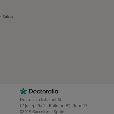
n Salou
ía: Otras enfermedades en Salou
Contacto
Doctoralia - Página de inicio
Doctoralia Internet SL
C/ Josep Pla 2 - Building B2, floor 13
08019 Barcelona, Spain