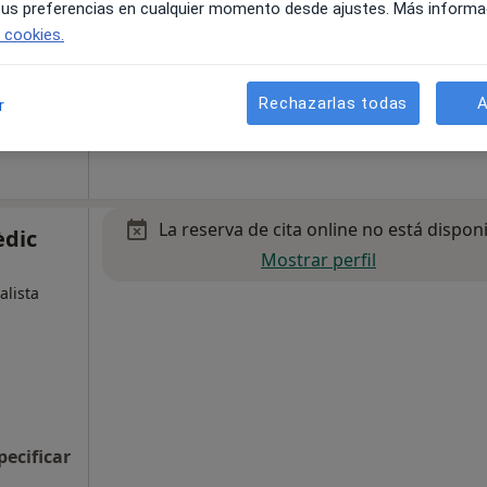
 tus preferencias en cualquier momento desde ajustes. Más informa
e cookies.
Rechazarlas todas
A
r
pecificar
La reserva de cita online no está dispon
èdic
Mostrar perfil
alista
pecificar