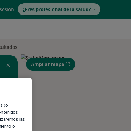
 sesión
¿Eres profesional de la salud?
sultados
Ampliar mapa
ible
es (o
contenidos
lizaremos las
miento o