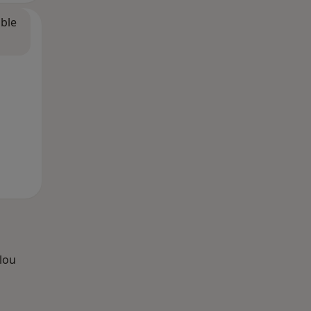
ible
lou