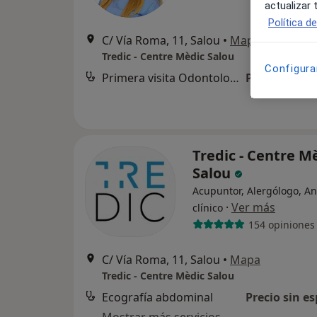
actualizar
Política d
C/ Vía Roma, 11, Salou
•
Mapa
Tredic - Centre Mèdic Salou
Configura
Primera visita Odontología
Precio sin es
Tredic - Centre M
Salou
Acupuntor, Alergólogo, An
·
Ver más
clínico
154 opiniones
C/ Vía Roma, 11, Salou
•
Mapa
Tredic - Centre Mèdic Salou
Ecografía abdominal
Precio sin es