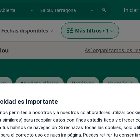
dad, enfermedad o nombre
p. ej. Madrid
Iniciar
Fechas disponibles
Más filtros
•
1
alou
Así organizamos los re
ogo
Analista clínico
Patólogo
Ver más
acidad es importante
La reserva de cita online no está dispon
Pastor
 nos permites a nosotros y a nuestros colaboradores utilizar cooki
Pedir una cita
 similares) para recopilar datos con fines estadísiticos y ofrecer 
 tus hábitos de navegación. Si rechazas todas las cookies, solo uti
 para el correcto uso de nuestra página. Puedes retirar tu consenti