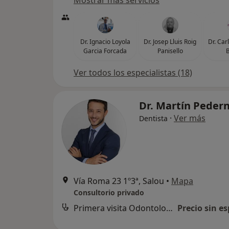
Mostrar más servicios
Dr. Ignacio Loyola
Dr. Josep Lluis Roig
Dr. Car
Garcia Forcada
Panisello
B
Ver todos los especialistas (18)
Dr. Martín Peder
·
Ver más
Dentista
Vía Roma 23 1º3ª, Salou
•
Mapa
Consultorio privado
Primera visita Odontología
Precio sin es