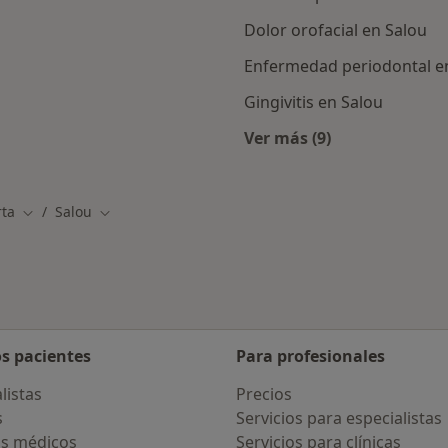
Dolor orofacial en Salou
Enfermedad periodontal e
Gingivitis en Salou
Ver más (9)
Más en esta categor
rta
Salou
Cambiar de ciudad
Cambiar de ciudad
os pacientes
Para profesionales
listas
Precios
s
Servicios para especialistas
s médicos
Servicios para clínicas