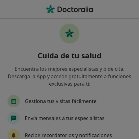
Men
Periodontitis • Salou, Tarragona
Filtros
• 1
Seguro
Mapa
Especialistas en Periodontitis en Salou
Cuida de tu salud
Así organizamos los resultados
Encuentra los mejores especialistas y pide cita.
Descarga la App y accede gratuitamente a funciones
¿Qué especialidad estás buscando?
exclusivas para ti:
Dentista
Acupuntor
Alergólogo
Anali
Gestiona tus visitas fácilmente
Envía mensajes a tus especialistas
Recibe recordatorios y notificaciones