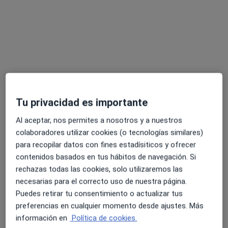
Dra. Mirjana Gjeroska Stevovska
·
Ver más
Dentista
6 opiniones
C/ Vía Roma, 11, Salou
•
Mapa
Centre Medic Salou - Clinica Dental
Tu privacidad es importante
Primera visita Odontología
Precio sin especificar
Al aceptar, nos permites a nosotros y a nuestros
Este especialista no ofrece reserva de cita online en esta dirección.
colaboradores utilizar cookies (o tecnologías similares)
para recopilar datos con fines estadísiticos y ofrecer
Pedir una cita
contenidos basados en tus hábitos de navegación. Si
rechazas todas las cookies, solo utilizaremos las
necesarias para el correcto uso de nuestra página.
Puedes retirar tu consentimiento o actualizar tus
preferencias en cualquier momento desde ajustes. Más
información en
Política de cookies.