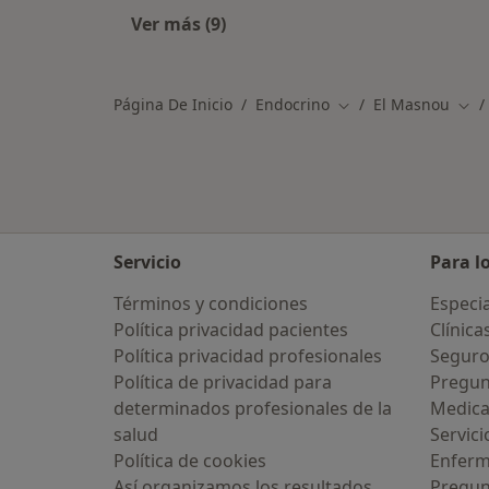
Ver más (9)
Más en esta categoría: Otros espec
Página De Inicio
Endocrino
El Masnou
Cambiar de ciudad
Cam
Servicio
Para l
Términos y condiciones
Especia
Política privacidad pacientes
Clínica
Política privacidad profesionales
Seguro
Política de privacidad para
Pregun
determinados profesionales de la
Medic
salud
Servici
Política de cookies
Enfer
Así organizamos los resultados
Pregun