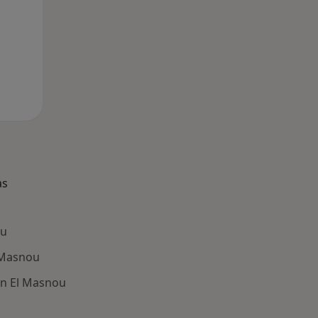
as
ou
 Masnou
en El Masnou