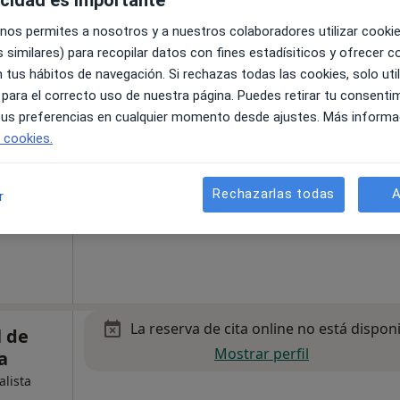
 nos permites a nosotros y a nuestros colaboradores utilizar cooki
La reserva de cita online no está dispon
 similares) para recopilar datos con fines estadísiticos y ofrecer 
cisco
 tus hábitos de navegación. Si rechazas todas las cookies, solo uti
Pedir una cita
 para el correcto uso de nuestra página. Puedes retirar tu consenti
 tus preferencias en cualquier momento desde ajustes. Más informa
e cookies.
Rechazarlas todas
A
r
La reserva de cita online no está dispon
l de
Mostrar perfil
a
alista