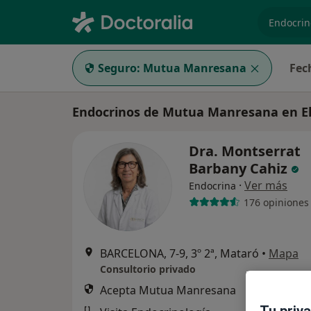
especiali
Seguro:
Mutua Manresana
Fec
Endocrinos de Mutua Manresana en E
Dra. Montserrat
Barbany Cahiz
·
Ver más
Endocrina
176 opiniones
BARCELONA, 7-9, 3º 2ª, Mataró
•
Mapa
Consultorio privado
Acepta Mutua Manresana
Tu priv