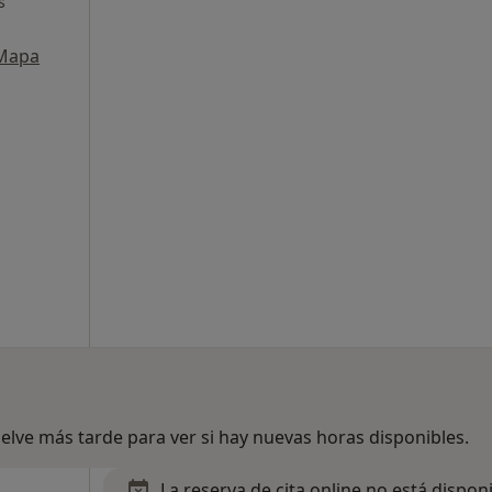
s
Mapa
lve más tarde para ver si hay nuevas horas disponibles.
La reserva de cita online no está dispon