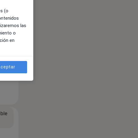
es (o
ible
contenidos
lizaremos las
miento o
ción en
ceptar
ible