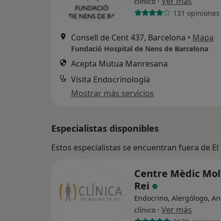
·
Ver más
clínico
131 opiniones
Consell de Cent 437, Barcelona
•
Mapa
Fundació Hospital de Nens de Barcelona
Acepta Mutua Manresana
Visita Endocrinología
Mostrar más servicios
Especialistas disponibles
Estos especialistas se encuentran fuera de E
Centre Mèdic Mol
Rei
Endocrino, Alergólogo, An
·
Ver más
clínico