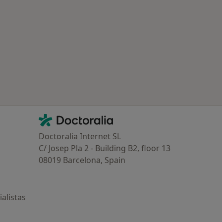
ría: Enfermedades más tratadas
Contacto
Doctoralia - Página de inicio
Doctoralia Internet SL
C/ Josep Pla 2 - Building B2, floor 13
08019 Barcelona, Spain
alistas