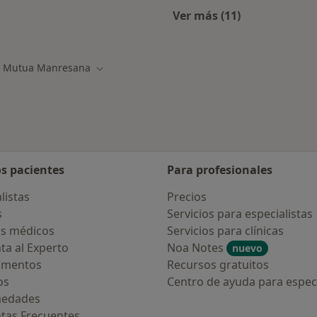
Ver más (11)
ialistas de Mutua Manresana
Más en esta catego
Mutua Manresana
biar de ciudad
Cambiar de ciudad
os pacientes
Para profesionales
listas
Precios
s
Servicios para especialistas
s médicos
Servicios para clínicas
ta al Experto
Noa Notes
nuevo
amentos
Recursos gratuitos
os
Centro de ayuda para especi
medades
tas Frecuentes