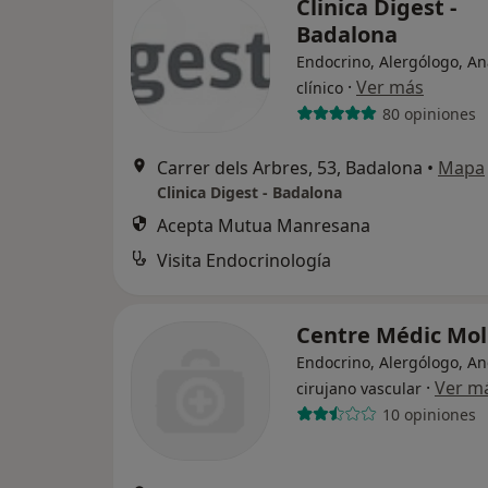
Clinica Digest -
Badalona
Endocrino, Alergólogo, An
·
Ver más
clínico
80 opiniones
Carrer dels Arbres, 53, Badalona
•
Mapa
Clinica Digest - Badalona
Acepta Mutua Manresana
Visita Endocrinología
Centre Médic Mol
Endocrino, Alergólogo, An
·
Ver m
cirujano vascular
10 opiniones