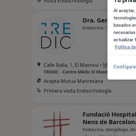
Visita Endocrinología
Al aceptar,
tecnologías
Dra. Gemma Fran
basados en
·
Ver más
Endocrino
necesarias
actualizar
Política d
Calle Italia, 1, El Masnou
•
Mapa
Configura
TREDIC - Centre Mèdic El Masnou
Acepta Mutua Manresana
Primera visita Endocrinología
Fundació Hospita
Nens de Barcelon
Endocrino, Alergólogo, An