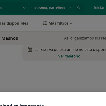
dad, enfermedad o nombre
p. ej. Madrid
Iniciar
has disponibles
Más filtros
l Masnou
Así organizamos los re
La reserva de cita online no está dispon
Ver teléfono
acidad es importante