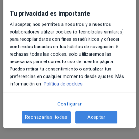
152 opiniones
Tu privacidad es importante
C/ HOSPITAL 28, Ponferrada
•
Mapa
4.6 y 4.8 de valoración media en Google Play y Apple
Al aceptar, nos permites a nosotros y a nuestros
Hospital de la Reina
Store
colaboradores utilizar cookies (o tecnologías similares)
Acepta PlusUltra Seguros
para recopilar datos con fines estadísiticos y ofrecer
Primera visita Endocrinología Pediátrica
contenidos basados en tus hábitos de navegación. Si
rechazas todas las cookies, solo utilizaremos las
Ningún profesional de este centro tiene citas disponibles
necesarias para el correcto uso de nuestra página.
Mostrar perfil
Puedes retirar tu consentimiento o actualizar tus
preferencias en cualquier momento desde ajustes. Más
información en
Política de cookies.
Configurar
Rechazarlas todas
Aceptar