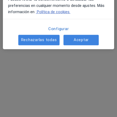
preferencias en cualquier momento desde ajustes. Más
información en
Política de cookies.
Configurar
Rechazarlas todas
Aceptar
Hospital de la Reina
·
Ver más
Alergólogo, Analista clínico, Patólogo
152 opiniones
C/ HOSPITAL 28, Ponferrada
•
Mapa
Hospital de la Reina
Ecografía abdominal
Precio sin especificar
Mostrar más servicios
Dr. Jose Manuel
Dr. Saleh El
Dr. Miguel Ángel
Gonzalez Montero
Mahmoud Dajil
Arias Consuegra