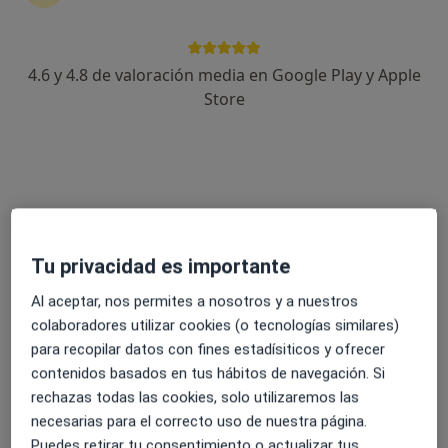
4.6 y 4.8 de valoración media en Google Play y Apple
Dr. Vicente José Garcés Pérez
Store
·
Ver más
Médico de familia
20 opiniones
Dirección 1
Dirección 2
Dirección 3
C/ HOSPITAL 28, Ponferrada
•
Mapa
Tu privacidad es importante
Hospital de la Reina
Al aceptar, nos permites a nosotros y a nuestros
Primera visita Medicina General
Precio sin especificar
colaboradores utilizar cookies (o tecnologías similares)
Este especialista no ofrece reserva de cita online en esta dirección.
para recopilar datos con fines estadísiticos y ofrecer
contenidos basados en tus hábitos de navegación. Si
Pedir una cita
rechazas todas las cookies, solo utilizaremos las
necesarias para el correcto uso de nuestra página.
Puedes retirar tu consentimiento o actualizar tus