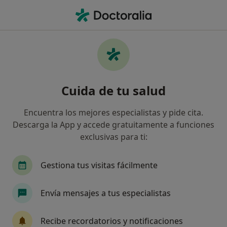
Men
Cefalea Dolor De Cabeza • Ponferrada, León
Filtros
• 1
Seguro
Mapa
Especialistas en Cefalea (dolor de cabeza)
Cuida de tu salud
en Ponferrada
Así organizamos los resultados
Encuentra los mejores especialistas y pide cita.
Descarga la App y accede gratuitamente a funciones
exclusivas para ti:
¿Qué especialidad estás buscando?
Médico de familia
Médico general
Alergó
Gestiona tus visitas fácilmente
Envía mensajes a tus especialistas
Recibe recordatorios y notificaciones