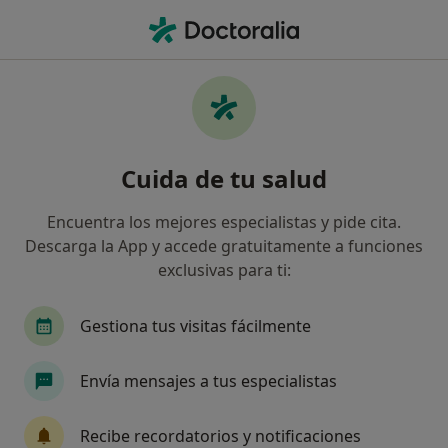
Men
Acidez Gástrica Crónica • Mataró, Barcelona
Filtros
• 1
Seguro
Mapa
Especialistas en Acidez gástrica crónica en
Cuida de tu salud
Mataró
Así organizamos los resultados
Encuentra los mejores especialistas y pide cita.
Descarga la App y accede gratuitamente a funciones
exclusivas para ti:
¿Qué especialidad estás buscando?
Médico general
Anestesista
Digestólogo
Gestiona tus visitas fácilmente
Envía mensajes a tus especialistas
Recibe recordatorios y notificaciones