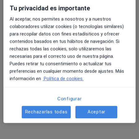
Tu privacidad es importante
Al aceptar, nos permites a nosotros y a nuestros
4.6 y 4.8 de valoración media en Google Play y Apple
Dra. Lorena Vila Cobreros
colaboradores utilizar cookies (o tecnologías similares)
Store
·
Ver más
Dermatóloga
para recopilar datos con fines estadísiticos y ofrecer
53 opiniones
contenidos basados en tus hábitos de navegación. Si
rechazas todas las cookies, solo utilizaremos las
Avenida del Morer Nº6 Bajo Comercial, Oliva
•
Mapa
necesarias para el correcto uso de nuestra página.
Instituto Dermatológico Casanova
Puedes retirar tu consentimiento o actualizar tus
Visita Dermatología
70 €
preferencias en cualquier momento desde ajustes. Más
Este especialista no ofrece reserva de cita online en esta dirección.
información en
Política de cookies.
Pedir una cita
Configurar
Rechazarlas todas
Aceptar