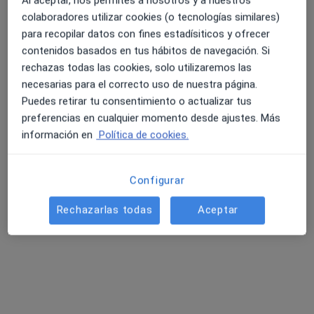
colaboradores utilizar cookies (o tecnologías similares)
para recopilar datos con fines estadísiticos y ofrecer
contenidos basados en tus hábitos de navegación. Si
rechazas todas las cookies, solo utilizaremos las
necesarias para el correcto uso de nuestra página.
Puedes retirar tu consentimiento o actualizar tus
preferencias en cualquier momento desde ajustes. Más
información en
Política de cookies.
Javier Pérez-Yarza
·
Ver más
Psicólogo
Configurar
4 opiniones
Rechazarlas todas
Aceptar
Dirección
Online
Calle Juan Ajuriaguerra Kalea, 19, 2ol, Bilbao
•
Mapa
Psicología de Bienestar
Consulta online
75 €