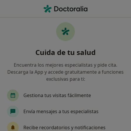
Men
Adicción A Las Compras Por Internet • Bilbao, Vizcaya
Filtros
• 1
Mapa
Especialistas en Adicción a las compras por
Cuida de tu salud
internet en Bilbao
Así organizamos los resultados
Encuentra los mejores especialistas y pide cita.
Descarga la App y accede gratuitamente a funciones
exclusivas para ti:
¿Qué especialidad estás buscando?
Psicólogo
Psicólogo infantil
Sexólogo
Gestiona tus visitas fácilmente
Envía mensajes a tus especialistas
Recibe recordatorios y notificaciones