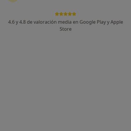
4.6 y 4.8 de valoración media en Google Play y Apple
Natalia Gómez- Rubiera
Store
·
Ver más
Psicóloga, Psicopedagoga, Psicóloga infantil
64 opiniones
Dirección
Online
Plaza de Euskadi 3, Bilbao
•
Mapa
Consultorio privado
Primera visita Psicología
90 €
Este especialista no ofrece reserva de cita online en esta dirección.
Pedir una cita