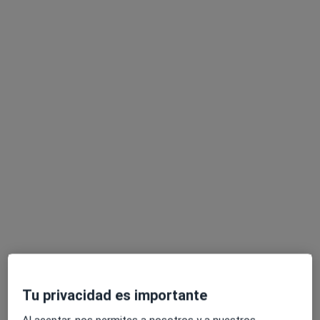
Miriam del Campo Yecora
Psicóloga
16 opiniones
Dirección
Online
Lersundi Kalea 9, 3º, Bilbao
•
Mapa
Hazten Salud - Centro de Atención Psicológica
Adicciones digitales
70 €
Este especialista no ofrece reserva de cita online en esta dirección.
Tu privacidad es importante
Pedir una cita
Al aceptar, nos permites a nosotros y a nuestros