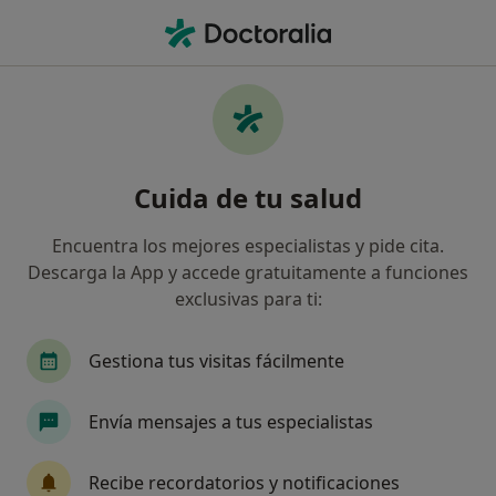
Men
Adicciones Comportamentales • Marbella, Málaga
Filtros
• 1
Seguro
Mapa
Especialistas en Adicciones
Cuida de tu salud
comportamentales en Marbella
Así organizamos los resultados
Encuentra los mejores especialistas y pide cita.
Descarga la App y accede gratuitamente a funciones
exclusivas para ti:
¿Qué especialidad estás buscando?
Psicólogo
Psicólogo infantil
Psiquiatra
Gestiona tus visitas fácilmente
Envía mensajes a tus especialistas
Recibe recordatorios y notificaciones