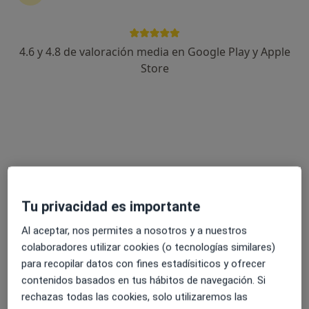
4.6 y 4.8 de valoración media en Google Play y Apple
Alejandra Hernández Gil
Store
·
Ver más
Psicóloga, Sexóloga
111 opiniones
Dirección
Online
Avenida de Nabeul 14, Marbella
•
Mapa
Hernández Psicólogos
Tu privacidad es importante
Primera visita Psicología
75 €
Al aceptar, nos permites a nosotros y a nuestros
Este especialista no ofrece reserva de cita online en esta dirección.
colaboradores utilizar cookies (o tecnologías similares)
para recopilar datos con fines estadísiticos y ofrecer
Pedir una cita
contenidos basados en tus hábitos de navegación. Si
rechazas todas las cookies, solo utilizaremos las