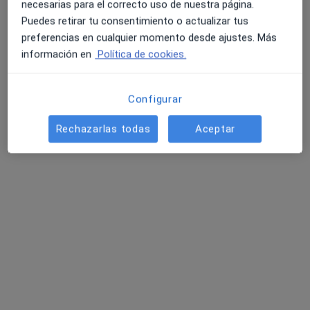
necesarias para el correcto uso de nuestra página.
Puedes retirar tu consentimiento o actualizar tus
preferencias en cualquier momento desde ajustes. Más
información en
Política de cookies.
Configurar
María González Sánchez
Rechazarlas todas
Aceptar
Psicóloga
13 opiniones
Dirección
Online
Calle Boquerón Número 25, Marbella
•
Mapa
Centro de Psicología "PSICOMAR", María González Sánchez
Primera visita Psicología
60 €
Este especialista no ofrece reserva de cita online en esta dirección.