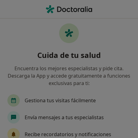
Men
Alopecia • Valladolid, Valladolid
Filtros
• 1
Seguro
Mapa
Especialistas en Alopecia en Valladolid
Cuida de tu salud
Así organizamos los resultados
Encuentra los mejores especialistas y pide cita.
Descarga la App y accede gratuitamente a funciones
¿Qué especialidad estás buscando?
exclusivas para ti:
Dermatólogo
Médico estético
Dermatólog
Gestiona tus visitas fácilmente
Envía mensajes a tus especialistas
Recibe recordatorios y notificaciones