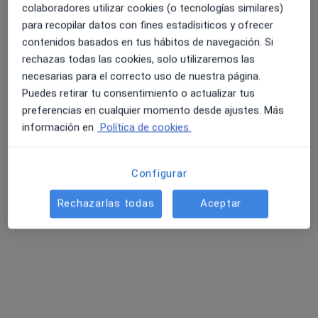
colaboradores utilizar cookies (o tecnologías similares)
para recopilar datos con fines estadísiticos y ofrecer
contenidos basados en tus hábitos de navegación. Si
Dr. Daniel Rodriguez Baeza
rechazas todas las cookies, solo utilizaremos las
·
Ver más
Dermatólogo
necesarias para el correcto uso de nuestra página.
101 opiniones
Puedes retirar tu consentimiento o actualizar tus
preferencias en cualquier momento desde ajustes. Más
Dirección
Online
información en
Política de cookies.
., Laguna de Duero
•
Mapa
Configurar
Este especialista no ofrece reserva de cita online en esta dirección.
Rechazarlas todas
Aceptar
Pedir una cita