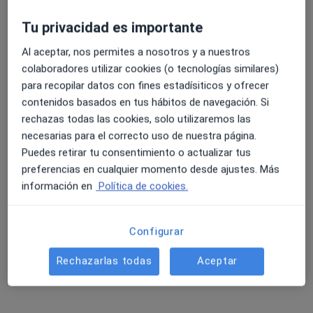
Tu privacidad es importante
4.6 y 4.8 de valoración media en Google Play y Apple
Al aceptar, nos permites a nosotros y a nuestros
Dra. Marina Casas Sepúlveda
Store
colaboradores utilizar cookies (o tecnologías similares)
para recopilar datos con fines estadísiticos y ofrecer
·
Ver más
Pediatra
contenidos basados en tus hábitos de navegación. Si
rechazas todas las cookies, solo utilizaremos las
Dirección 1
Dirección 2
necesarias para el correcto uso de nuestra página.
Puedes retirar tu consentimiento o actualizar tus
C/ Cronista Juan de la Torre, 2 - bajo, Úbeda
•
Mapa
preferencias en cualquier momento desde ajustes. Más
CENTRO MEDICO SM
información en
Política de cookies.
Consulta Pediatria General
80 €
Este especialista no ofrece reserva de cita online en esta dirección.
Configurar
Pedir una cita
Rechazarlas todas
Aceptar