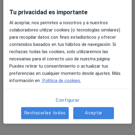
Tu privacidad es importante
4.6 y 4.8 de valoración media en Google Play y Apple
Al aceptar, nos permites a nosotros y a nuestros
Dra. Marina Casas Sepúlveda
Store
colaboradores utilizar cookies (o tecnologías similares)
para recopilar datos con fines estadísiticos y ofrecer
·
Ver más
Pediatra
contenidos basados en tus hábitos de navegación. Si
rechazas todas las cookies, solo utilizaremos las
Dirección 1
Dirección 2
necesarias para el correcto uso de nuestra página.
Puedes retirar tu consentimiento o actualizar tus
C/ Cronista Juan de la Torre, 2 - bajo, Úbeda
•
Mapa
preferencias en cualquier momento desde ajustes. Más
CENTRO MEDICO SM
información en
Política de cookies.
Consulta Pediatria General
80 €
Este especialista no ofrece reserva de cita online en esta dirección.
Configurar
Pedir una cita
Rechazarlas todas
Aceptar