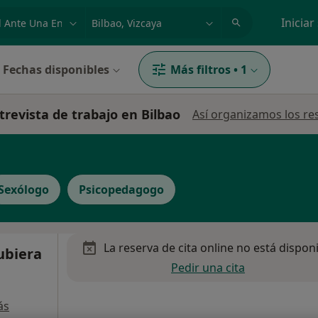
dad, enfermedad o nombre
p. ej. Madrid
Iniciar
Fechas disponibles
Más filtros
•
1
trevista de trabajo en Bilbao
Así organizamos los re
Sexólogo
Psicopedagogo
La reserva de cita online no está dispon
ubiera
Pedir una cita
,
ás