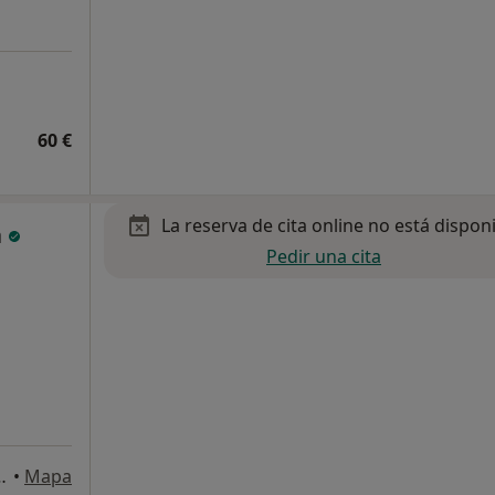
60 €
La reserva de cita online no está dispon
a
Pedir una cita
Kalea, 19, 2ol, Bilbao
•
Mapa