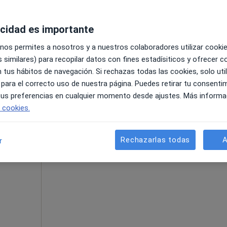
acidad es importante
 nos permites a nosotros y a nuestros colaboradores utilizar cooki
 similares) para recopilar datos con fines estadísiticos y ofrecer 
 tus hábitos de navegación. Si rechazas todas las cookies, solo uti
 para el correcto uso de nuestra página. Puedes retirar tu consenti
90 €
 tus preferencias en cualquier momento desde ajustes. Más informa
e cookies.
La reserva de cita online no está dispon
ta
Rechazarlas todas
A
r
Pedir una cita