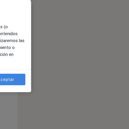
es (o
contenidos
lizaremos las
miento o
ción en
ible
ceptar