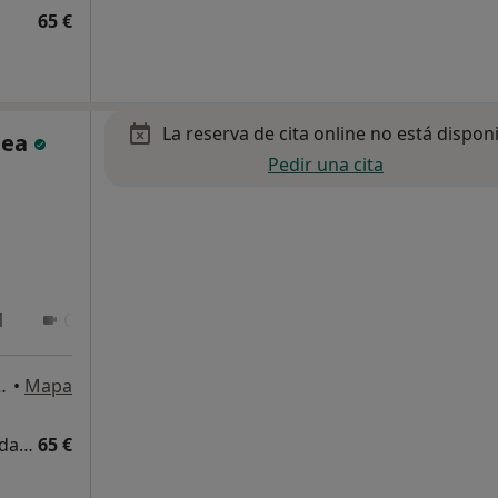
65 €
La reserva de cita online no está dispon
tea
Pedir una cita
1
Online 2
alea 19, 1º EF2, Bilbao
•
Mapa
Acompañamiento psicológico en diversidad sexual y de género
65 €