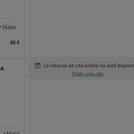
•
Mapa
65 €
La reserva de cita online no está dispon
ia
Pedir una cita
 9, 1º Izquierda, Bilbao
•
Mapa