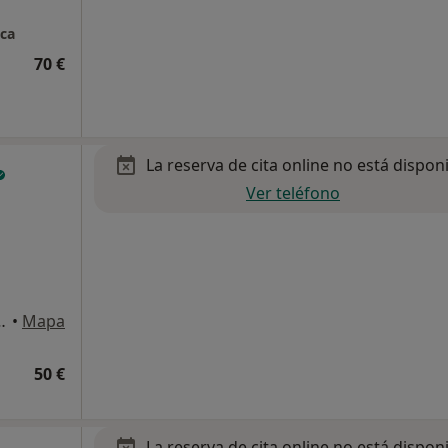
ica
70 €
La reserva de cita online no está dispon
Ver teléfono
agusia, 63 bis, Bilbao
•
Mapa
50 €
La reserva de cita online no está dispon