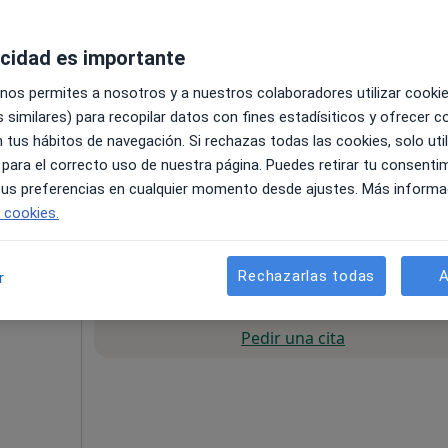
acidad es importante
 nos permites a nosotros y a nuestros colaboradores utilizar cooki
 similares) para recopilar datos con fines estadísiticos y ofrecer 
 tus hábitos de navegación. Si rechazas todas las cookies, solo uti
 para el correcto uso de nuestra página. Puedes retirar tu consenti
lbao
•
Mapa
 tus preferencias en cualquier momento desde ajustes. Más informa
a BILBAO
e cookies.
pecificar
Rechazarlas todas
A
r
La reserva de cita online no está dispon
Pedir una cita