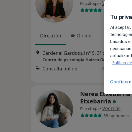
·
Ver más
Psicóloga
127 opiniones
Tu priv
Al aceptar,
tecnologías
Dirección
Online
basados en
necesarias
Cardenal Gardoqui nº 9, 3º derecha, Bi
actualizar
Centro de psicología Haizea Gómez Mugarz
Política d
Consulta online
Precio sin es
Configura
Nerea Etxebarria
Etxebarria
·
Ver más
Psicóloga
38 opiniones