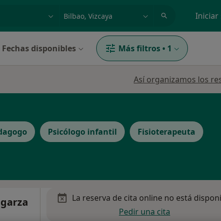
dad, enfermedad o nombre
p. ej. Madrid
Iniciar
Fechas disponibles
Más filtros
•
1
Así organizamos los re
dagogo
Psicólogo infantil
Fisioterapeuta
La reserva de cita online no está dispon
garza
Pedir una cita