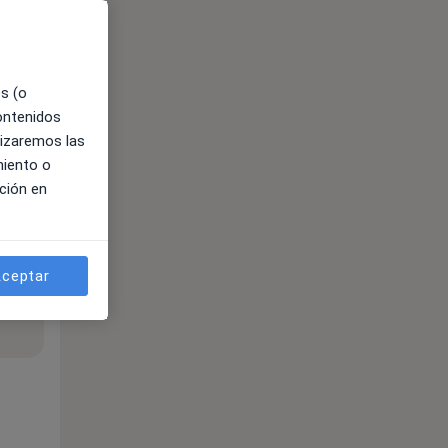
es (o
contenidos
lizaremos las
miento o
ción en
ceptar
ible