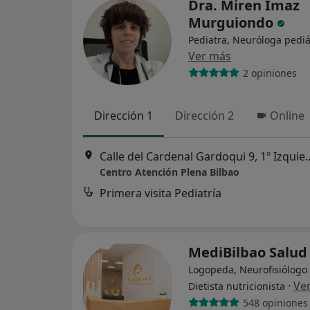
Dra. Miren Imaz
Murguiondo
Pediatra, Neuróloga pediá
Ver más
2 opiniones
Dirección 1
Dirección 2
Online
Calle del Cardenal Gardoqui
Centro Atención Plena Bilbao
Primera visita Pediatría
MediBilbao Salu
Logopeda, Neurofisiólogo c
·
Ve
Dietista nutricionista
548 opiniones