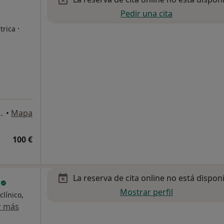
Pedir una cita
·
trica
 9, 1º Izquierda, Bilbao
•
Mapa
100 €
La reserva de cita online no está dispon
d
Mostrar perfil
línico,
r más