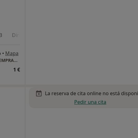
3
Dirección 4
Dirección 5
Dirección 6
Onli
o
•
Mapa
INPSIKO MIRIBILLA CON O SIN ATENCION TEMPRANA
1 €
La reserva de cita online no está dispon
Pedir una cita