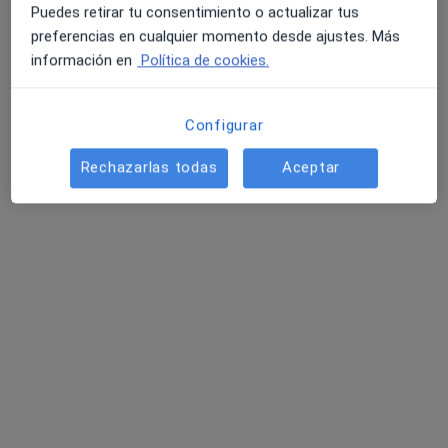
Puedes retirar tu consentimiento o actualizar tus
preferencias en cualquier momento desde ajustes. Más
información en
Política de cookies.
Configurar
Rechazarlas todas
Aceptar
Dra. Macarena Díaz de Bustamante Ussia
·
Ver más
Geriatra
2 opiniones
Avenida de Europa, 26, Pozuelo de Alarcón
•
Mapa
Geriatría Dra. Díaz de Bustamante - en Olympia Pozuelo o a domicilio
Consulta online
desde 150 €
Este especialista no ofrece reserva de cita online en esta dirección.
Pedir una cita