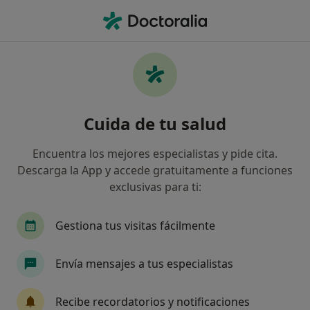
Men
Aplastamientos Vertebrales Traumáticos Y Osteoporóticos • Móstoles, Madrid
Filtros
• 1
Seguro
Mapa
Especialistas en Aplastamientos vertebrales
Cuida de tu salud
traumáticos y osteoporóticos en Móstoles
Así organizamos los resultados
Encuentra los mejores especialistas y pide cita.
Descarga la App y accede gratuitamente a funciones
exclusivas para ti:
¿Qué especialidad estás buscando?
Traumatólogo
Fisioterapeuta
Alergólogo
Gestiona tus visitas fácilmente
Envía mensajes a tus especialistas
Recibe recordatorios y notificaciones