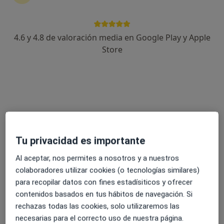
4.6 y 4.8 de valoración media en Google Play y Apple
Store
Opción de pago online
Dra. Diana Crego
·
Ver más
Traumatólogo
19 opiniones
Dirección
Online
Tu privacidad es importante
Calle Arquitecto Juan de Herrera, 2, Villanueva de la Cañada
•
Mapa
Consulta Villanueva de la Cañada
Al aceptar, nos permites a nosotros y a nuestros
Primera visita Medicina del Deporte
120 €
colaboradores utilizar cookies (o tecnologías similares)
para recopilar datos con fines estadísiticos y ofrecer
Este especialista no ofrece reserva de cita online en esta dirección.
contenidos basados en tus hábitos de navegación. Si
rechazas todas las cookies, solo utilizaremos las
Pedir una cita
necesarias para el correcto uso de nuestra página.