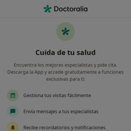
Men
Bronconeumonía • Leganés, Madrid
Filtros
• 1
Seguro
Mapa
Especialistas en Bronconeumonía en
Cuida de tu salud
Leganés
Así organizamos los resultados
Encuentra los mejores especialistas y pide cita.
Descarga la App y accede gratuitamente a funciones
exclusivas para ti:
¿Qué especialidad estás buscando?
Fisioterapeuta
Osteópata
Psicólogo
Gestiona tus visitas fácilmente
Envía mensajes a tus especialistas
Recibe recordatorios y notificaciones