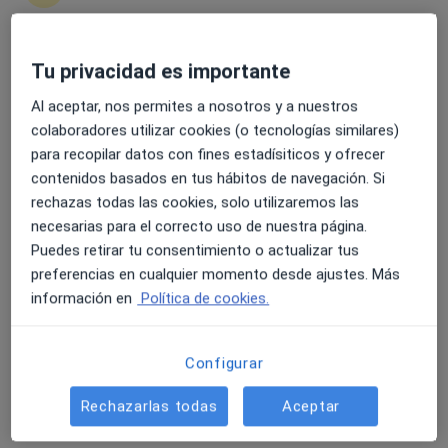
Tu privacidad es importante
4.6 y 4.8 de valoración media en Google Play y Apple
Store
Opción de pago online
Al aceptar, nos permites a nosotros y a nuestros
Roberto Merino Mouriño
colaboradores utilizar cookies (o tecnologías similares)
·
Ver más
Fisioterapeuta, Osteópata
para recopilar datos con fines estadísiticos y ofrecer
12 opiniones
contenidos basados en tus hábitos de navegación. Si
rechazas todas las cookies, solo utilizaremos las
C. El Greco, 2, Local, Leganés
•
Mapa
necesarias para el correcto uso de nuestra página.
CM Integra
Puedes retirar tu consentimiento o actualizar tus
Visita Fisioterapia
45 €
preferencias en cualquier momento desde ajustes. Más
Este especialista no ofrece reserva de cita online en esta dirección.
información en
Política de cookies.
Pedir una cita
Configurar
Rechazarlas todas
Aceptar