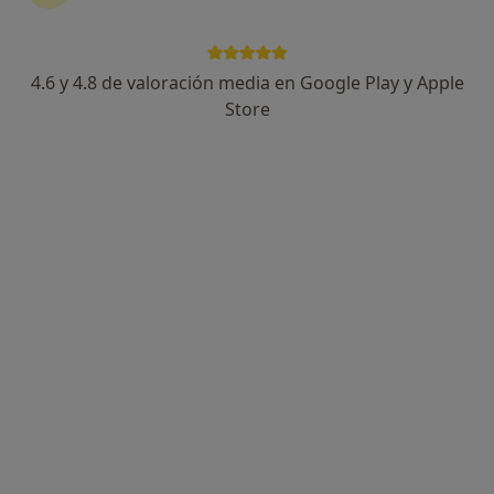
4.6 y 4.8 de valoración media en Google Play y Apple
Natalia Gómez- Rubiera
Store
·
Ver más
Psicóloga, Psicopedagoga, Psicóloga infantil
64 opiniones
Dirección
Online
Plaza de Euskadi 3, Bilbao
•
Mapa
Consultorio privado
Primera visita Psicología
90 €
Este especialista no ofrece reserva de cita online en esta dirección.
Pedir una cita