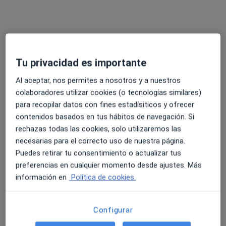
Pedir una cita
Tu privacidad es importante
Al aceptar, nos permites a nosotros y a nuestros
colaboradores utilizar cookies (o tecnologías similares)
para recopilar datos con fines estadísiticos y ofrecer
contenidos basados en tus hábitos de navegación. Si
Ainhoa Delgado
rechazas todas las cookies, solo utilizaremos las
·
Ver más
necesarias para el correcto uso de nuestra página.
Psicóloga
Puedes retirar tu consentimiento o actualizar tus
18 opiniones
preferencias en cualquier momento desde ajustes. Más
Diego Lopez Haroko Kale Nagusia, 63 bis, Bilbao
•
Mapa
información en
Política de cookies.
MediBilbao Salud
Primera visita Psicología
40 €
Configurar
Este especialista no ofrece reserva de cita online en esta dirección.