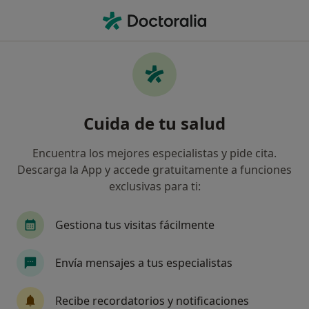
Men
Cambios De Humor • Bilbao, Vizcaya
Filtros
• 1
Seguro
Mapa
Especialistas en Cambios de humor en
Cuida de tu salud
Bilbao
Así organizamos los resultados
Encuentra los mejores especialistas y pide cita.
Descarga la App y accede gratuitamente a funciones
exclusivas para ti:
¿Qué especialidad estás buscando?
Psicólogo
Psicólogo infantil
Sexólogo
Gestiona tus visitas fácilmente
Envía mensajes a tus especialistas
Recibe recordatorios y notificaciones