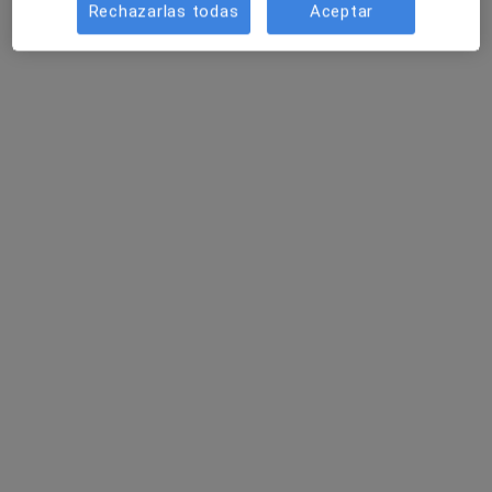
Rechazarlas todas
Aceptar
Pedir una cita
Javier Pérez-Yarza
·
Ver más
Psicólogo
4 opiniones
Dirección
Online
Calle Juan Ajuriaguerra Kalea, 19, 2ol, Bilbao
•
Mapa
Psicología de Bienestar