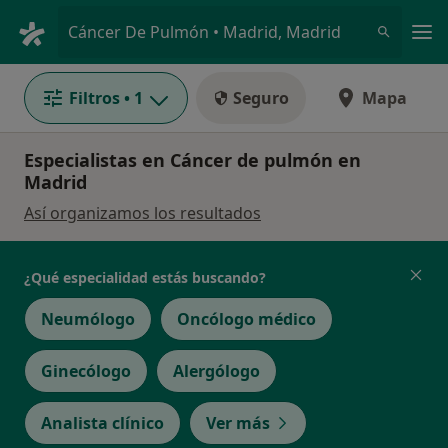
Men
Cáncer De Pulmón • Madrid, Madrid
Filtros
• 1
Seguro
Mapa
Especialistas en Cáncer de pulmón en
Madrid
Así organizamos los resultados
¿Qué especialidad estás buscando?
Neumólogo
Oncólogo médico
Ginecólogo
Alergólogo
Analista clínico
Ver más