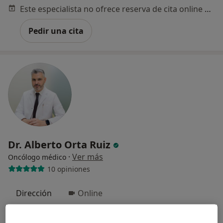
Este especialista no ofrece reserva de cita online en esta dirección.
Pedir una cita
Dr. Alberto Orta Ruiz
·
Ver más
Oncólogo médico
10 opiniones
Dirección
Online
Calle del Puerto de Maspalomas, 15, Madrid
•
Mapa