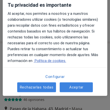
Tu privacidad es importante
NEXUS ONCOLOGY (Madrid)
Primera visita Oncología Médica
400 €
Al aceptar, nos permites a nosotros y a nuestros
colaboradores utilizar cookies (o tecnologías similares)
Este especialista no ofrece reserva de cita online en esta dirección.
para recopilar datos con fines estadísiticos y ofrecer
Pedir una cita
contenidos basados en tus hábitos de navegación. Si
rechazas todas las cookies, solo utilizaremos las
necesarias para el correcto uso de nuestra página.
Puedes retirar tu consentimiento o actualizar tus
preferencias en cualquier momento desde ajustes. Más
información en
Política de cookies.
Configurar
Dra. Ana Hernandez Voth
Rechazarlas todas
Aceptar
·
Ver más
Neumóloga
46 opiniones
Paseo de la Habana, 43, Madrid
•
Mapa