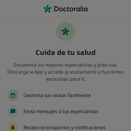
Men
Candidiasis Vaginal De Repetición • Barcelona, Barcelona
Filtros
• 1
Seguro
Mapa
Especialistas en Candidiasis vaginal de
Cuida de tu salud
repetición en Barcelona
Así organizamos los resultados
Encuentra los mejores especialistas y pide cita.
Descarga la App y accede gratuitamente a funciones
exclusivas para ti:
¿Qué especialidad estás buscando?
Ginecólogo
Terapeuta complementario
E
Gestiona tus visitas fácilmente
Envía mensajes a tus especialistas
Recibe recordatorios y notificaciones