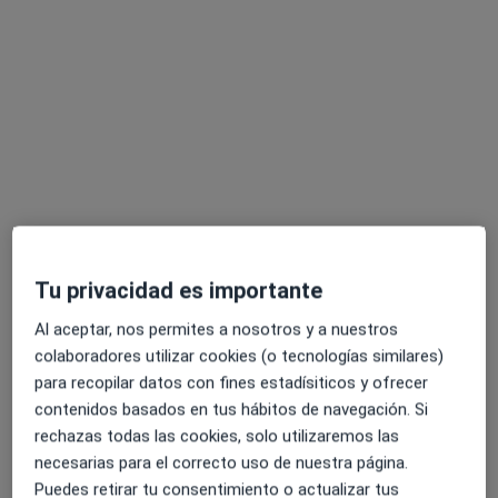
Clínica Arvila Magna
Consulta online
60 €
Este especialista no ofrece reserva de cita online en esta dirección.
Pedir una cita
Tu privacidad es importante
Al aceptar, nos permites a nosotros y a nuestros
colaboradores utilizar cookies (o tecnologías similares)
para recopilar datos con fines estadísiticos y ofrecer
Dr. Humberto Azpurua Pardi
contenidos basados en tus hábitos de navegación. Si
·
Ver más
Ginecólogo
rechazas todas las cookies, solo utilizaremos las
22 opiniones
necesarias para el correcto uso de nuestra página.
Puedes retirar tu consentimiento o actualizar tus