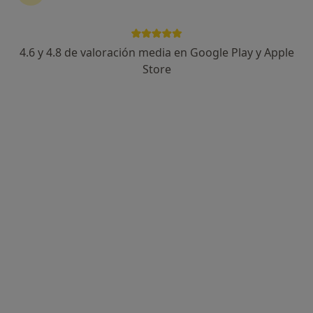
4.6 y 4.8 de valoración media en Google Play y Apple
Store
Opción de pago online
Zayda Rubiano
·
Ver más
Terapeuta complementaria
4 opiniones
Dirección 1
Dirección 2
Online
Carrer d'Aragó 541, Barcelona
•
Mapa
Amor Magia Vida
Consulta online
40 €
Este especialista no ofrece reserva de cita online en esta dirección.
Pedir una cita