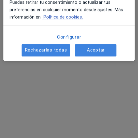
Puedes retirar tu consentimiento o actualizar tus
Av. Virxinia Pereira Renda 11, Pontevedra
•
Mapa
preferencias en cualquier momento desde ajustes. Más
Clínica Dental Dra. Cristina Pérez Garnelo
información en
Política de cookies.
Este especialista no ofrece reserva de cita online en esta dirección.
Pedir una cita
Configurar
Rechazarlas todas
Aceptar
Dra. Noemí Garrido Madarnás
·
Ver más
Dentista, Dentista infantil
59 opiniones
Rúa da Abundancia 10, Bajo A, Pontevedra
•
Mapa
Clínica Dental Garrido Madarnás