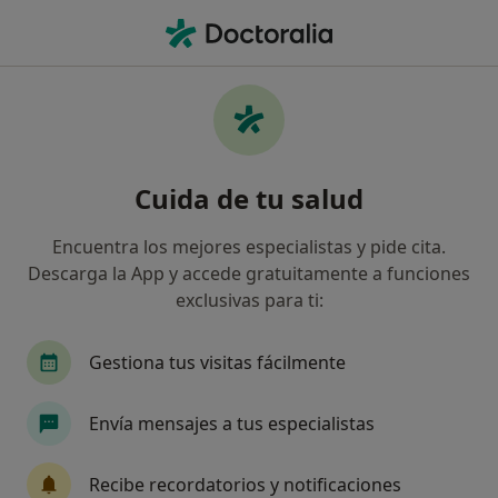
Men
Caries • Pontevedra, Pontevedra
Filtros
• 1
Seguro
Mapa
Especialistas en Caries en Pontevedra
Cuida de tu salud
Así organizamos los resultados
Encuentra los mejores especialistas y pide cita.
Descarga la App y accede gratuitamente a funciones
¿Qué especialidad estás buscando?
exclusivas para ti:
Dentista
Dentista infantil
Higienista den
Gestiona tus visitas fácilmente
Envía mensajes a tus especialistas
Recibe recordatorios y notificaciones