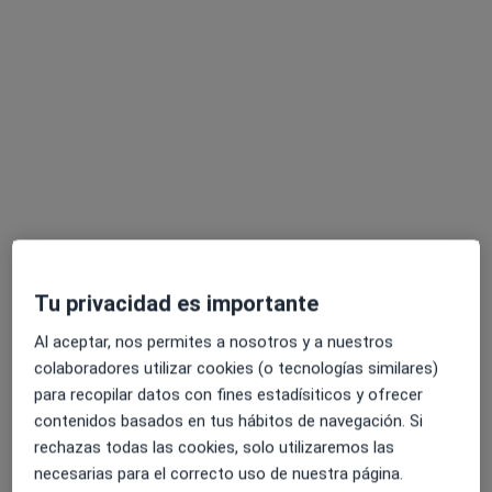
María Magdalena Vigo Villaverde
·
Ver más
Higienista dental
Av. Virxinia Pereira Renda 11, Pontevedra
•
Mapa
Clínica Dental Dra. Cristina Pérez Garnelo
Este especialista no ofrece reserva de cita online en esta dirección.
Pedir una cita
Tu privacidad es importante
Al aceptar, nos permites a nosotros y a nuestros
colaboradores utilizar cookies (o tecnologías similares)
para recopilar datos con fines estadísiticos y ofrecer
contenidos basados en tus hábitos de navegación. Si
Irene Alexandra Boullosa Bernárdez
rechazas todas las cookies, solo utilizaremos las
·
Ver más
Dentista
necesarias para el correcto uso de nuestra página.