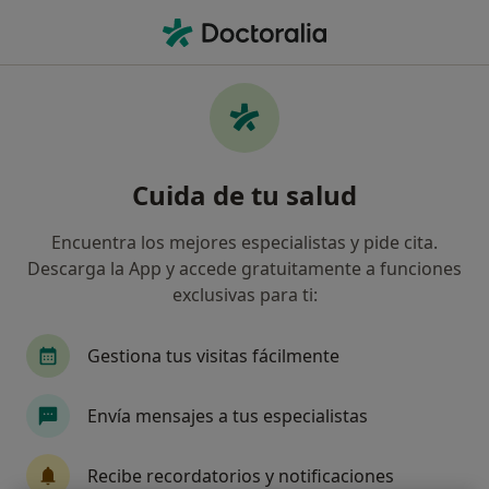
Men
Cicatrices De Acné • Oliva, Valencia
Filtros
• 1
Seguro
Mapa
Especialistas en Cicatrices de acné en Oliva
Cuida de tu salud
Así organizamos los resultados
Encuentra los mejores especialistas y pide cita.
Descarga la App y accede gratuitamente a funciones
¿Qué especialidad estás buscando?
exclusivas para ti:
Dermatólogo
Ginecólogo
Médico estético
Gestiona tus visitas fácilmente
Envía mensajes a tus especialistas
Recibe recordatorios y notificaciones