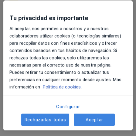
Tu privacidad es importante
4.6 y 4.8 de valoración media en Google Play y Apple
Dr. Javier Lorca Spröhnle
Al aceptar, nos permites a nosotros y a nuestros
Store
·
Ver más
Dermatólogo
colaboradores utilizar cookies (o tecnologías similares)
117 opiniones
para recopilar datos con fines estadísiticos y ofrecer
contenidos basados en tus hábitos de navegación. Si
Dirección 1
Dirección 2
rechazas todas las cookies, solo utilizaremos las
necesarias para el correcto uso de nuestra página.
Avenida del Morer Nº6 Bajo Comercial, Oliva
•
Mapa
Puedes retirar tu consentimiento o actualizar tus
Instituto Dermatológico Casanova
preferencias en cualquier momento desde ajustes. Más
Visita Dermatología
70 €
información en
Política de cookies.
Este especialista no ofrece reserva de cita online en esta dirección.
Configurar
Pedir una cita
Rechazarlas todas
Aceptar