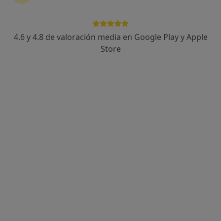
4.6 y 4.8 de valoración media en Google Play y Apple
Dra. Marisol Contreras Steyls
Store
·
Ver
Dermatóloga, Dermatóloga infantil, Médica estética
más
261 opiniones
Dirección
Online
Avenida de Manuel Agustín Heredia 12, 5*Izqda, Málaga
•
Mapa
Clínica Dermatológica Dr.Herrera
Visita Dermatología
140 €
Este especialista no ofrece reserva de cita online en esta dirección.
Pedir una cita