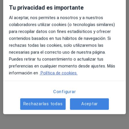
Tu privacidad es importante
Pedir una cita
Al aceptar, nos permites a nosotros y a nuestros
colaboradores utilizar cookies (o tecnologías similares)
para recopilar datos con fines estadísiticos y ofrecer
contenidos basados en tus hábitos de navegación. Si
rechazas todas las cookies, solo utilizaremos las
necesarias para el correcto uso de nuestra página.
Puedes retirar tu consentimiento o actualizar tus
preferencias en cualquier momento desde ajustes. Más
Dr. Juan Luis Alfonsea Carmona
información en
Política de cookies.
·
Ver más
Cirujano plástico
41 opiniones
Configurar
Dirección 1
Dirección 2
Dirección 3
Rechazarlas todas
Aceptar
Paseo de la Farola 5, Málaga
•
Mapa
Seama Cirujanos