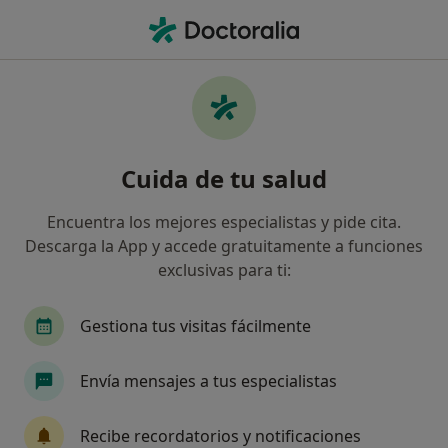
Men
Cicatriz Hipertrófica • Málaga, Málaga
Filtros
• 1
Seguro
Mapa
Especialistas en Cicatriz hipertrófica en
Cuida de tu salud
Málaga
Así organizamos los resultados
Encuentra los mejores especialistas y pide cita.
Descarga la App y accede gratuitamente a funciones
exclusivas para ti:
¿Qué especialidad estás buscando?
Médico estético
Dermatólogo
Cirujano pl
Gestiona tus visitas fácilmente
Envía mensajes a tus especialistas
Recibe recordatorios y notificaciones