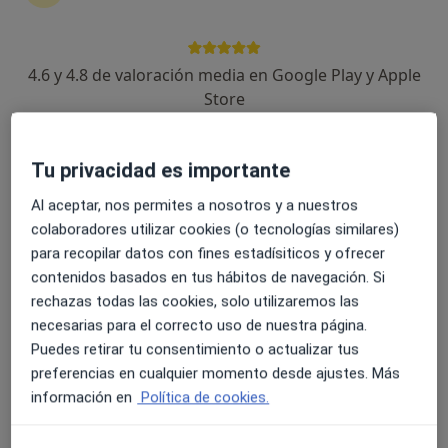
4.6 y 4.8 de valoración media en Google Play y Apple
Store
Tu privacidad es importante
Dr. Pedro Pascual Rubin
Al aceptar, nos permites a nosotros y a nuestros
Digestólogo
colaboradores utilizar cookies (o tecnologías similares)
19 opiniones
para recopilar datos con fines estadísiticos y ofrecer
contenidos basados en tus hábitos de navegación. Si
Dirección 1
Dirección 2
rechazas todas las cookies, solo utilizaremos las
necesarias para el correcto uso de nuestra página.
Puedes retirar tu consentimiento o actualizar tus
CLÍNICA SANTA CRISTINA SAENZ DIEZ, 3, Ourense
•
Mapa
preferencias en cualquier momento desde ajustes. Más
CONSULTA APARATO DIGESTIVO
información en
Política de cookies.
Visita Aparato Digestivo
Precio sin especificar
Este especialista no ofrece reserva de cita online en esta dirección.