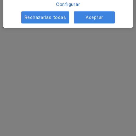
Configurar
Pedir una cita
Rechazarlas todas
Aceptar
Dr. Santiago Soto Iglesias
Digestólogo
Dirección 1
Dirección 2
AVDA. SAENZ DIEZ 33, Ourense
•
Mapa
Cosaga - Policlínico Sáenz Díez
Visita Aparato Digestivo
Precio sin especificar