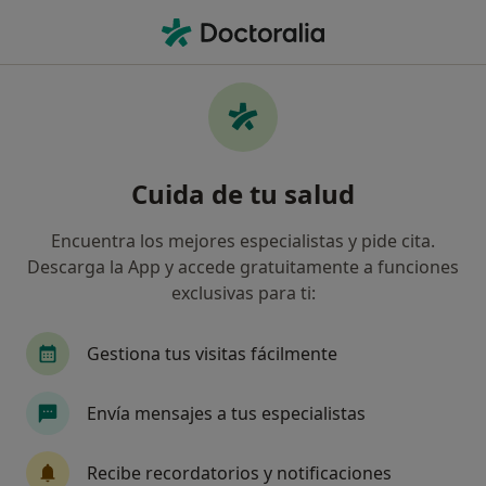
Men
Colitis • Ourense, Ourense
Filtros
• 1
Seguro
Mapa
Especialistas en Colitis en Ourense
Cuida de tu salud
Así organizamos los resultados
Encuentra los mejores especialistas y pide cita.
Descarga la App y accede gratuitamente a funciones
¿Qué especialidad estás buscando?
exclusivas para ti:
Digestólogo
Cirujano general
Gestiona tus visitas fácilmente
Enfermero
Ginecólogo
Envía mensajes a tus especialistas
Urgenciólogo
Ver más
Recibe recordatorios y notificaciones