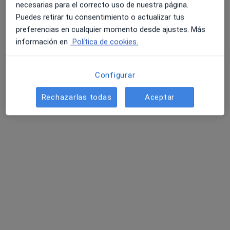
necesarias para el correcto uso de nuestra página.
Puedes retirar tu consentimiento o actualizar tus
preferencias en cualquier momento desde ajustes. Más
información en
Política de cookies.
Configurar
Dr. Fabian Romero Chala
Rechazarlas todas
Aceptar
·
Ver más
Neurocirujano
4 opiniones
Dirección
Online
Salut i Més, Plaça Nova 5; Local 7, Terrassa
•
Mapa
Neuroclínica Quirúrgica Barcelona
Primera visita Neurocirugía
200 €
Este especialista no ofrece reserva de cita online en esta dirección.