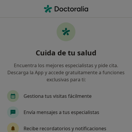
Men
Compresión De La Médula Espinal • Terrassa, Barcelona
Filtros
• 1
Seguro
Mapa
Especialistas en Compresión de la médula
Cuida de tu salud
espinal en Terrassa
Así organizamos los resultados
Encuentra los mejores especialistas y pide cita.
Descarga la App y accede gratuitamente a funciones
exclusivas para ti:
¿Qué especialidad estás buscando?
Neurocirujano
Alergólogo
Anestesista
Gestiona tus visitas fácilmente
Envía mensajes a tus especialistas
Recibe recordatorios y notificaciones