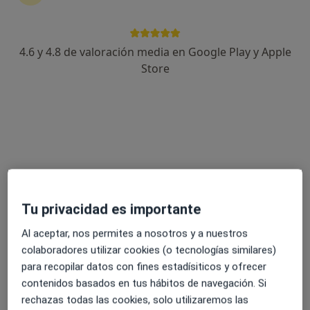
4.6 y 4.8 de valoración media en Google Play y Apple
Dr. Roberto Lastra Garcia
Store
·
Ver más
Neurocirujano
586 opiniones
Dirección
Online
Plaça Nova, 5, Local 7, Terrassa
•
Mapa
Neuroclínica Quirúrgica Barcelona. Salut i més.
Tu privacidad es importante
Vertebroplastia
200 €
Al aceptar, nos permites a nosotros y a nuestros
Este especialista no ofrece reserva de cita online en esta dirección.
colaboradores utilizar cookies (o tecnologías similares)
Pedir una cita
para recopilar datos con fines estadísiticos y ofrecer
contenidos basados en tus hábitos de navegación. Si
rechazas todas las cookies, solo utilizaremos las