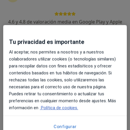
4.6 y 4.8 de valoración media en Google Play y Apple
Dr. Alonso Peinado Cano
Store
·
Ver más
Médico de familia, Médico general, Urgenciólogo
123 opiniones
Tu privacidad es importante
Dirección
Online
Al aceptar, nos permites a nosotros y a nuestros
colaboradores utilizar cookies (o tecnologías similares)
para recopilar datos con fines estadísiticos y ofrecer
Calle Murcia 1, Almería
•
Mapa
contenidos basados en tus hábitos de navegación. Si
Consulta Dr. Alonso Peinado
rechazas todas las cookies, solo utilizaremos las
Visita Medicina Familiar y Comunitaria
desde 1 €
necesarias para el correcto uso de nuestra página.
Este especialista no ofrece reserva de cita online en esta dirección.
Puedes retirar tu consentimiento o actualizar tus
preferencias en cualquier momento desde ajustes. Más
Pedir una cita
información en
Política de cookies.
Configurar