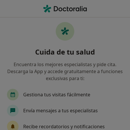
Men
Conjuntivitis • Almería, Almería
Filtros
• 1
Seguro
Mapa
Especialistas en Conjuntivitis en Almería
Cuida de tu salud
Así organizamos los resultados
Encuentra los mejores especialistas y pide cita.
Descarga la App y accede gratuitamente a funciones
¿Qué especialidad estás buscando?
exclusivas para ti:
Oftalmólogo
Urgenciólogo
Médico de fam
Gestiona tus visitas fácilmente
Envía mensajes a tus especialistas
Recibe recordatorios y notificaciones