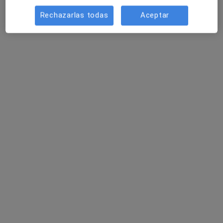
Rechazarlas todas
Aceptar
Dr. José Miguel Camacho González
·
Ver más
Oftalmólogo
9 opiniones
Avenida de Montserrat 40, Almería
•
Mapa
Clínica Oftalmológica Vista Camacho
Primera visita Oftalmología
Precio sin especificar
Este especialista no ofrece reserva de cita online en esta dirección.
Pedir una cita