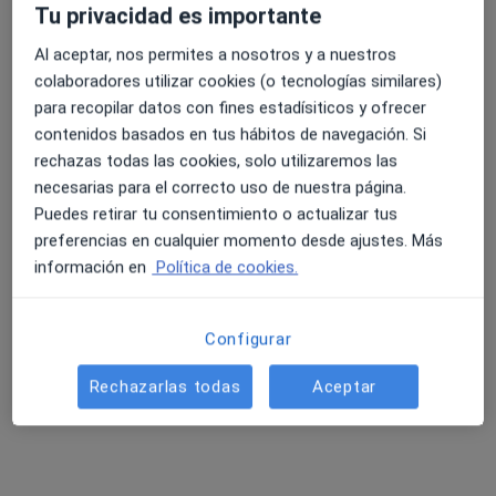
Tu privacidad es importante
Al aceptar, nos permites a nosotros y a nuestros
4.6 y 4.8 de valoración media en Google Play y Apple
colaboradores utilizar cookies (o tecnologías similares)
Dr. Alberto Ollero Lorenzo
Store
para recopilar datos con fines estadísiticos y ofrecer
contenidos basados en tus hábitos de navegación. Si
Oftalmólogo
rechazas todas las cookies, solo utilizaremos las
36 opiniones
necesarias para el correcto uso de nuestra página.
Avenida de Madrid 4, Vigo
•
Mapa
Puedes retirar tu consentimiento o actualizar tus
Dr. Ollero Centro Médico Quirúrgico Concheiro
preferencias en cualquier momento desde ajustes. Más
Primera visita Oftalmología
Precio sin especificar
información en
Política de cookies.
Este especialista no ofrece reserva de cita online en esta dirección.
Configurar
Pedir una cita
Rechazarlas todas
Aceptar