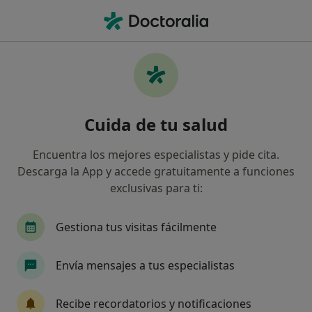
Men
Deglución Atípica • Granada, Granada
Filtros
• 1
Seguro
Mapa
Especialistas en Deglución atípica en
Cuida de tu salud
Granada
Así organizamos los resultados
Encuentra los mejores especialistas y pide cita.
Descarga la App y accede gratuitamente a funciones
exclusivas para ti:
¿Qué especialidad estás buscando?
Logopeda
Psicólogo
Gestiona tus visitas fácilmente
Psicólogo infantil
Psicopedagogo
Envía mensajes a tus especialistas
Terapeuta ocupacional
Ver más
Recibe recordatorios y notificaciones