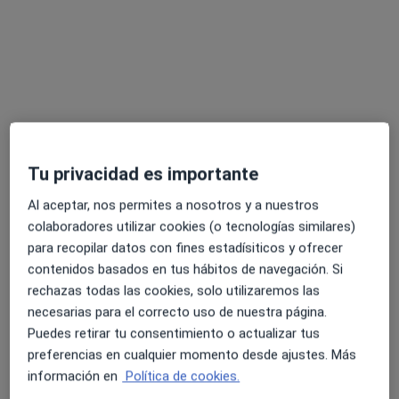
Elena María Cardona Linares
Primera visita Medicina General
50 €
Este especialista no ofrece reserva de cita online en esta dirección.
Pedir una cita
Tu privacidad es importante
Al aceptar, nos permites a nosotros y a nuestros
colaboradores utilizar cookies (o tecnologías similares)
para recopilar datos con fines estadísiticos y ofrecer
contenidos basados en tus hábitos de navegación. Si
rechazas todas las cookies, solo utilizaremos las
Opción de pago online
necesarias para el correcto uso de nuestra página.
Cristobal Rozúa Lucena
Puedes retirar tu consentimiento o actualizar tus
preferencias en cualquier momento desde ajustes. Más
·
Ver más
Psicólogo
información en
Política de cookies.
48 opiniones