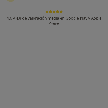
4.6 y 4.8 de valoración media en Google Play y Apple
Store
Marta Hens Fernández
·
Ver más
Psicóloga
26 opiniones
Dirección 1
Dirección 2
Dirección 3
Onlin
Calle Primavera, 8, Granada
•
Mapa
Espacio Primavera
Primera visita Psicología
60 €