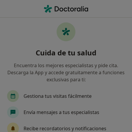
Men
Dependencia A Las Nuevas Tecnologías • Palma de Mallorca, Islas Baleares
Filtros
• 1
Seguro
Mapa
Especialistas en Dependencia a las nuevas
Cuida de tu salud
tecnologías en Palma de Mallorca
Así organizamos los resultados
Encuentra los mejores especialistas y pide cita.
Descarga la App y accede gratuitamente a funciones
exclusivas para ti:
¿Qué especialidad estás buscando?
Psicólogo
Psicólogo infantil
Sexólogo
Gestiona tus visitas fácilmente
Envía mensajes a tus especialistas
Recibe recordatorios y notificaciones