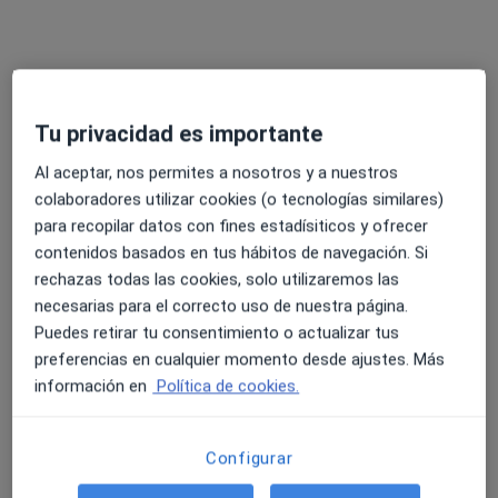
Carrer de Quetglas 23 ,bajos, Palma de Mallorca
•
Mapa
Centro de psicología ANAGRAM
Primera visita Psicología
60 €
Tu privacidad es importante
Este especialista no ofrece reserva de cita online en esta dirección.
Al aceptar, nos permites a nosotros y a nuestros
Pedir una cita
colaboradores utilizar cookies (o tecnologías similares)
para recopilar datos con fines estadísiticos y ofrecer
contenidos basados en tus hábitos de navegación. Si
rechazas todas las cookies, solo utilizaremos las
necesarias para el correcto uso de nuestra página.
Puedes retirar tu consentimiento o actualizar tus
preferencias en cualquier momento desde ajustes. Más
información en
Política de cookies.
Amparo Albelda Selfa
Configurar
·
Ver más
Psicóloga