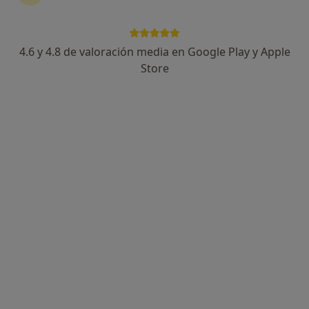
4.6 y 4.8 de valoración media en Google Play y Apple
Sonia Sousa Meliá
Store
·
Ver más
Psicóloga
115 opiniones
Experta en Gestáltica, Aceptación y TCC.
Exp. en Ansiedad, Autoestima y gestión emocional.
Soy una persona empática en el proceso
terapéutico
Dirección
Online
Carrer de Quetglas 23, bajos, Anagram, Palma de Mallorca
•
Mapa
Consulta presencial
Consulta online
60 €