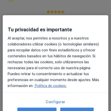
4.6 y 4.8 de valoración media en Google Play y Apple
Ricardo Muñoz Puelles
Store
Tu privacidad es importante
·
Ver más
Psicólogo, Psicólogo infantil
44 opiniones
Al aceptar, nos permites a nosotros y a nuestros
colaboradores utilizar cookies (o tecnologías similares)
Psicólogo General Sanitario
para recopilar datos con fines estadísiticos y ofrecer
Mente Y Calma Psicólogos
contenidos basados en tus hábitos de navegación. Si
Cercanía, comunicación y atención
rechazas todas las cookies, solo utilizaremos las
necesarias para el correcto uso de nuestra página.
Dirección
Online
Puedes retirar tu consentimiento o actualizar tus
preferencias en cualquier momento desde ajustes. Más
Avinguda al Vedat 155, Torrent
•
Mapa
información en
Política de cookies.
Mente y Calma Psicólogos
Primera visita Psicología
45 €
Configurar
Este especialista no ofrece reserva de cita online en esta dirección.