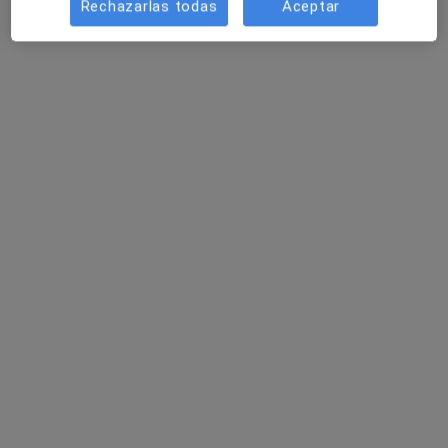
Rechazarlas todas
Aceptar
Pedir una cita
Maricarmen Almudéver Fort
·
Ver
Psicóloga, Psicóloga infantil, Terapeuta complementaria
más
8 opiniones
Dirección 1
Dirección 2
Online
Carrer Mestre Chapí 22, Alcacer
•
Mapa