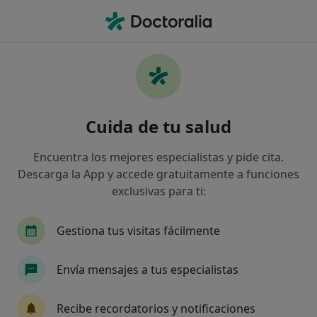
Men
Dependencia Del Alcohol • Alcacer, Valencia
Filtros
• 1
Mapa
Especialistas en Dependencia del alcohol en
Cuida de tu salud
Alcacer
Así organizamos los resultados
Encuentra los mejores especialistas y pide cita.
Descarga la App y accede gratuitamente a funciones
exclusivas para ti:
¿Qué especialidad estás buscando?
Psicólogo
Psicólogo infantil
Terapeuta c
Gestiona tus visitas fácilmente
Envía mensajes a tus especialistas
Recibe recordatorios y notificaciones