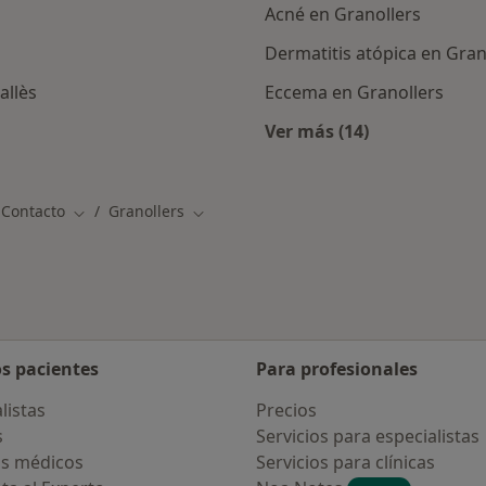
Acné en Granollers
Dermatitis atópica en Gran
allès
Eccema en Granollers
Ver más (14)
rcanas a Granollers
Más en esta catego
 Contacto
Granollers
Cambiar de ciudad
Cambiar de ciudad
os pacientes
Para profesionales
listas
Precios
s
Servicios para especialistas
s médicos
Servicios para clínicas