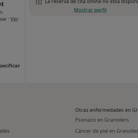
La reserva de cita online no está dispon
et
Mostrar perfil
o,
·
Ver
ular
pecificar
Otras enfermedades en Gr
Psoriasis en Granollers
allès
Cáncer de piel en Granolle