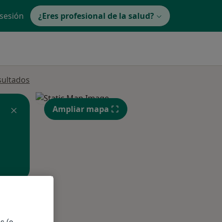
 sesión
¿Eres profesional de la salud?
sultados
Ampliar mapa
ible