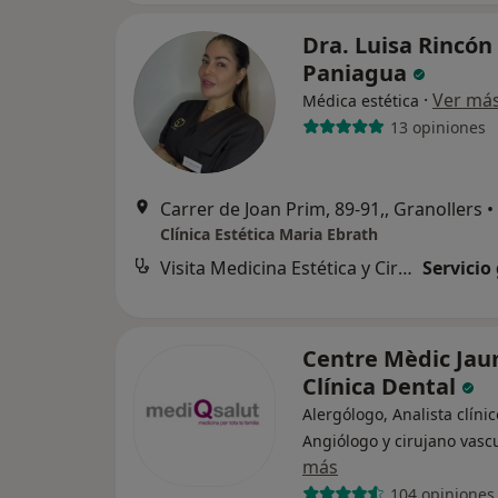
Dra. Luisa Rincón
Paniagua
·
Ver má
Médica estética
13 opiniones
Carrer de Joan Prim, 89-91,, Granollers
•
Clínica Estética Maria Ebrath
Visita Medicina Estética y Cirugía Cosmética
Servicio
Centre Mèdic Jaum
Clínica Dental
Alergólogo, Analista clínic
Angiólogo y cirujano vasc
más
104 opiniones