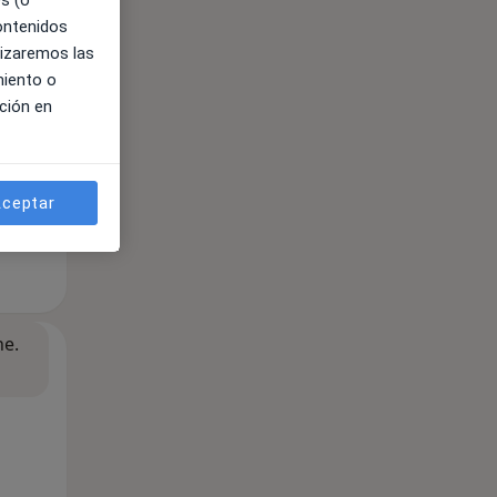
es (o
contenidos
lizaremos las
miento o
ción en
ceptar
ne.