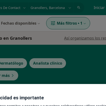
dad, enfermedad o nombre
p. ej. Madrid
Iniciar
Fechas disponibles
Más filtros
•
1
o en Granollers
Así organizamos los re
Dermatólogo
Analista clínico
r más
La reserva de cita online no está dispon
acidad es importante
Pedir una cita
lles