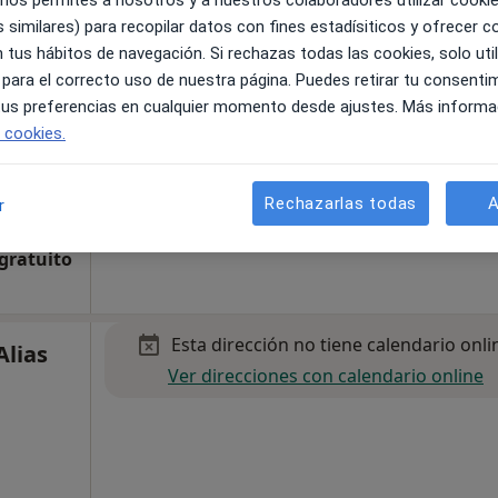
 nos permites a nosotros y a nuestros colaboradores utilizar cooki
s
 similares) para recopilar datos con fines estadísiticos y ofrecer 
 tus hábitos de navegación. Si rechazas todas las cookies, solo uti
 para el correcto uso de nuestra página. Puedes retirar tu consenti
 tus preferencias en cualquier momento desde ajustes. Más informa
e cookies.
a
Rechazarlas todas
A
r
 gratuito
Esta dirección no tiene calendario onli
Alias
Ver direcciones con calendario online