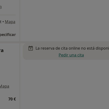
3
t
•
Mapa
pecificar
La reserva de cita online no está dispon
ra
Pedir una cita
Mapa
70 €