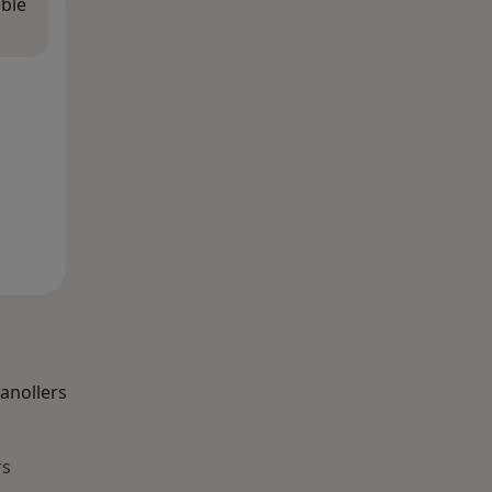
ible
anollers
rs