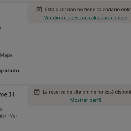
Esta dirección no tiene calendario onli
Ver direcciones con calendario online
s
Mapa
 gratuito
La reserva de cita online no está dispon
e I i
Mostrar perfil
o,
·
Ver
ular