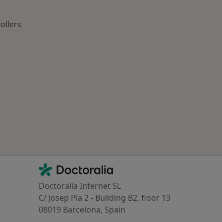
ollers
ría: Otras enfermedades en Granollers
Contacto
Doctoralia - Página de inicio
Doctoralia Internet SL
C/ Josep Pla 2 - Building B2, floor 13
08019 Barcelona, Spain