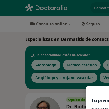
especiali
Consulta online
Seguro
Especialistas en Dermatitis de contact
¿Qué especialidad estás buscando?
Alergólogo
Médico estético
Angiólogo y cirujano vascular
Ve
Opción de pago online
Tu priv
Dr. Rodolfo Argue