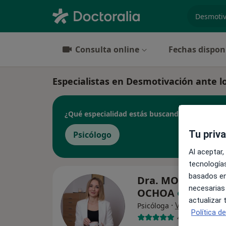
especiali
Consulta online
Fechas dispon
Especialistas en Desmotivación ante lo
¿Qué especialidad estás buscando?
Tu priv
Psicólogo
Al aceptar,
tecnologías
basados en
Dra. MONSERRAT
necesarias
OCHOA
actualizar
·
Ver más
Psicóloga
Política d
47 opiniones