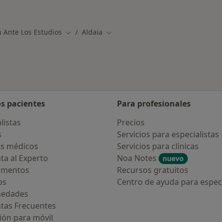
rcanas a Aldaia
Más en esta catego
 Ante Los Estudios
Aldaia
Cambiar de ciudad
Cambiar de ciudad
os pacientes
Para profesionales
listas
Precios
s
Servicios para especialistas
s médicos
Servicios para clínicas
ta al Experto
Noa Notes
nuevo
amentos
Recursos gratuitos
os
Centro de ayuda para especi
medades
tas Frecuentes
ión para móvil