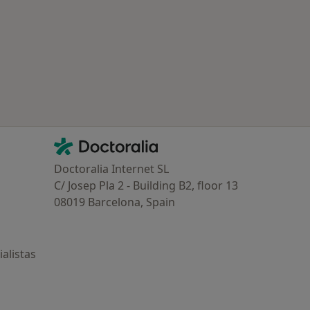
ría: Otras enfermedades en Aldaia
Contacto
Doctoralia - Página de inicio
Doctoralia Internet SL
C/ Josep Pla 2 - Building B2, floor 13
08019 Barcelona, Spain
alistas