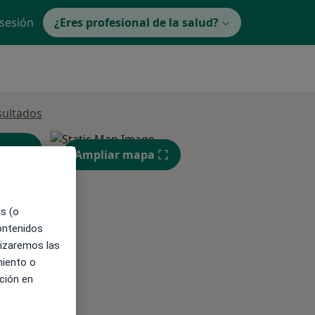
 sesión
¿Eres profesional de la salud?
sultados
Ampliar mapa
es (o
contenidos
ible
lizaremos las
miento o
ción en