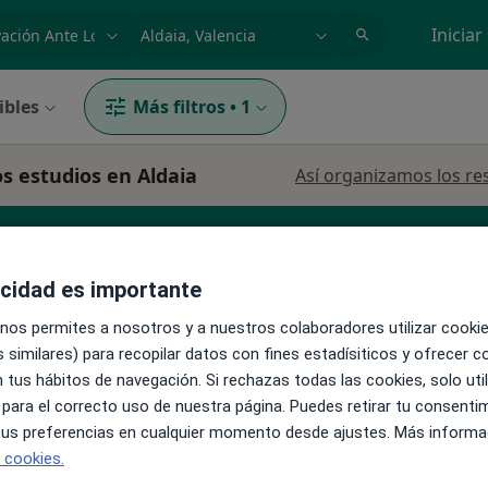
dad, enfermedad o nombre
p. ej. Madrid
Iniciar
ibles
Más filtros
•
1
s estudios en Aldaia
Así organizamos los re
acidad es importante
 nos permites a nosotros y a nuestros colaboradores utilizar cooki
 similares) para recopilar datos con fines estadísiticos y ofrecer 
La reserva de cita online no está dispon
 tus hábitos de navegación. Si rechazas todas las cookies, solo uti
 RIBAS
 para el correcto uso de nuestra página. Puedes retirar tu consenti
Pedir una cita
 tus preferencias en cualquier momento desde ajustes. Más informa
e cookies.