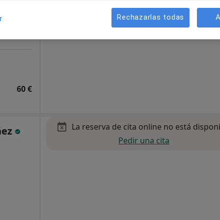
Rechazarlas todas
A
r
60 €
La reserva de cita online no está dispon
ñez
Pedir una cita