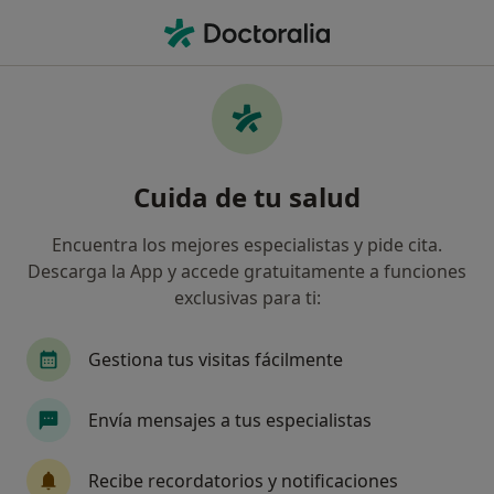
Men
Dientes Apiñados • Burgos, Burgos
Filtros
• 1
Mapa
Especialistas en Dientes apiñados en
Cuida de tu salud
Burgos
Así organizamos los resultados
Encuentra los mejores especialistas y pide cita.
Descarga la App y accede gratuitamente a funciones
exclusivas para ti:
¿Qué especialidad estás buscando?
Dentista
Dentista infantil
Cirujano oral y
Gestiona tus visitas fácilmente
Envía mensajes a tus especialistas
Recibe recordatorios y notificaciones