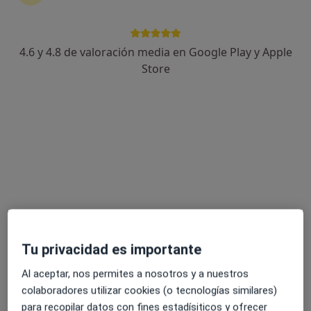
4.6 y 4.8 de valoración media en Google Play y Apple
Dra. Estela Fernández Peinado
Store
·
Ver más
Dentista
25 opiniones
Calle Vitoria 174, Burgos
•
Mapa
Iniesta Dental
Primera visita Odontología
Servicio gratuito
Este especialista no ofrece reserva de cita online en esta dirección.
Pedir una cita
Tu privacidad es importante
Al aceptar, nos permites a nosotros y a nuestros
colaboradores utilizar cookies (o tecnologías similares)
para recopilar datos con fines estadísiticos y ofrecer