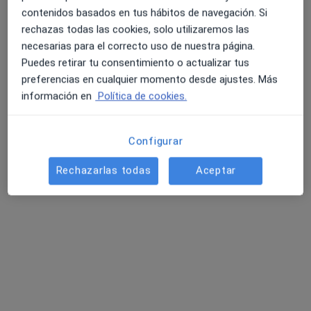
contenidos basados en tus hábitos de navegación. Si
rechazas todas las cookies, solo utilizaremos las
necesarias para el correcto uso de nuestra página.
Puedes retirar tu consentimiento o actualizar tus
Dr. Leonardo Fabio Vásquez Lagos
preferencias en cualquier momento desde ajustes. Más
·
Ver más
Dentista
información en
Política de cookies.
2 opiniones
Calle Vitoria 174, Burgos
•
Mapa
Configurar
Iniesta Dental
Primera visita Odontología
Servicio gratuito
Rechazarlas todas
Aceptar
Este especialista no ofrece reserva de cita online en esta dirección.
Pedir una cita