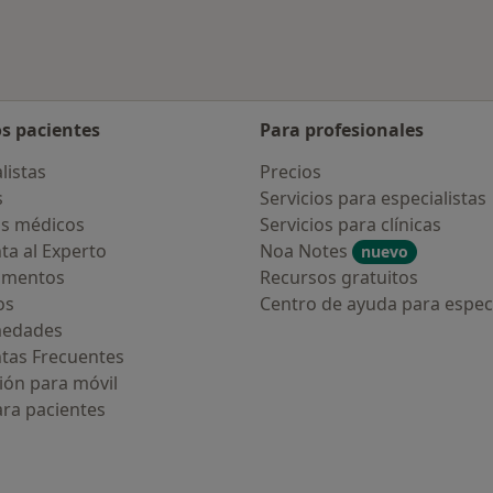
os pacientes
Para profesionales
listas
Precios
s
Servicios para especialistas
s médicos
Servicios para clínicas
ta al Experto
Noa Notes
nuevo
amentos
Recursos gratuitos
os
Centro de ayuda para especi
medades
tas Frecuentes
ión para móvil
ara pacientes