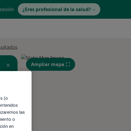
 sesión
¿Eres profesional de la salud?
sultados
Ampliar mapa
es (o
ible
contenidos
lizaremos las
miento o
ción en