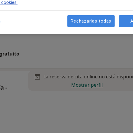
e cookies.
Rechazarlas todas
A
r
 gratuito
La reserva de cita online no está dispon
Mostrar perfil
a -