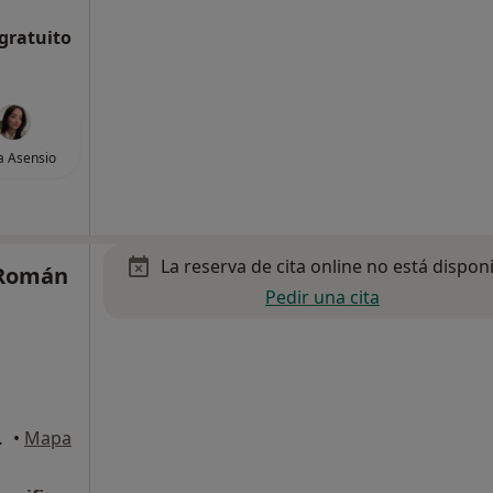
 gratuito
a Asensio
La reserva de cita online no está dispon
 Román
Pedir una cita
os, Badajoz
•
Mapa