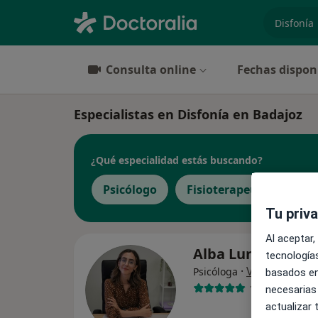
especiali
Consulta online
Fechas dispon
Especialistas en Disfonía en Badajoz
¿Qué especialidad estás buscando?
Psicólogo
Fisioterapeuta
Die
Tu priv
Al aceptar,
Alba Lunar
tecnologías
·
Ver más
Psicóloga
basados en
15 opiniones
necesarias
actualizar