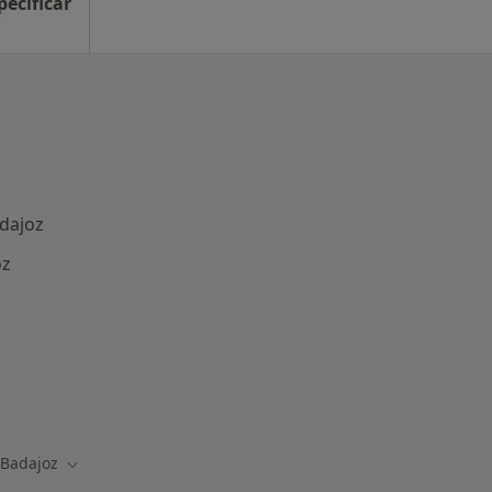
pecificar
adajoz
oz
rmedades en Badajoz
Badajoz
iar de ciudad
Cambiar de ciudad