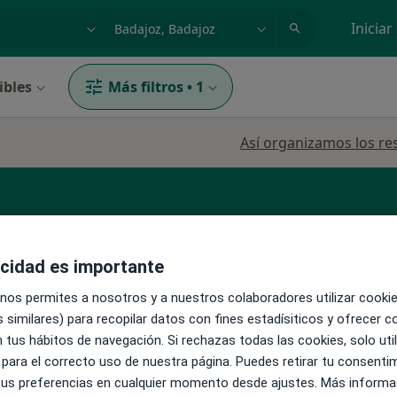
dad, enfermedad o nombre
p. ej. Madrid
Iniciar
ibles
Más filtros
•
1
Así organizamos los re
tista Nutricionista
Otorrino
acidad es importante
 nos permites a nosotros y a nuestros colaboradores utilizar cooki
La reserva de cita online no está dispon
 similares) para recopilar datos con fines estadísiticos y ofrecer 
Pedir una cita
 tus hábitos de navegación. Si rechazas todas las cookies, solo uti
 para el correcto uso de nuestra página. Puedes retirar tu consenti
 tus preferencias en cualquier momento desde ajustes. Más informa