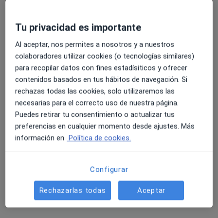
Pedir una cita
Tu privacidad es importante
Al aceptar, nos permites a nosotros y a nuestros
colaboradores utilizar cookies (o tecnologías similares)
para recopilar datos con fines estadísiticos y ofrecer
contenidos basados en tus hábitos de navegación. Si
rechazas todas las cookies, solo utilizaremos las
necesarias para el correcto uso de nuestra página.
Puedes retirar tu consentimiento o actualizar tus
Alba Lunar
preferencias en cualquier momento desde ajustes. Más
información en
Política de cookies.
·
Ver más
Psicóloga
15 opiniones
Configurar
Dirección
Online 1
Online 2
Rechazarlas todas
Aceptar
C. Vasco Núñez, 25, Badajoz
•
Mapa
Aletheia Psicología - Badajoz