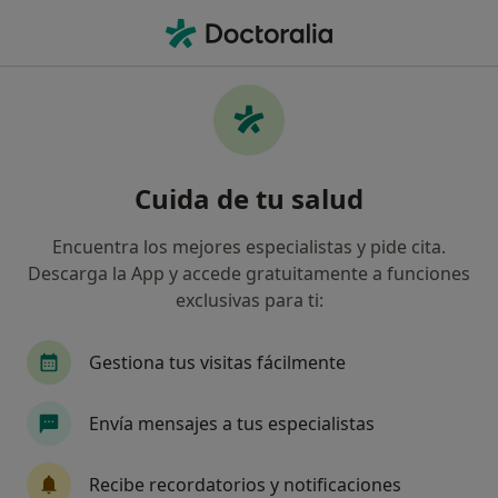
Men
Trastorno Del Espectro Autista Tea • Badajoz, Badajoz
Filtros
• 1
Seguro
Mapa
Especialistas en Trastorno del espectro
Cuida de tu salud
autista (TEA) en Badajoz
Así organizamos los resultados
Encuentra los mejores especialistas y pide cita.
Descarga la App y accede gratuitamente a funciones
exclusivas para ti:
¿Qué especialidad estás buscando?
Psicólogo
Psicólogo infantil
Fisioterapeu
Gestiona tus visitas fácilmente
Envía mensajes a tus especialistas
Recibe recordatorios y notificaciones