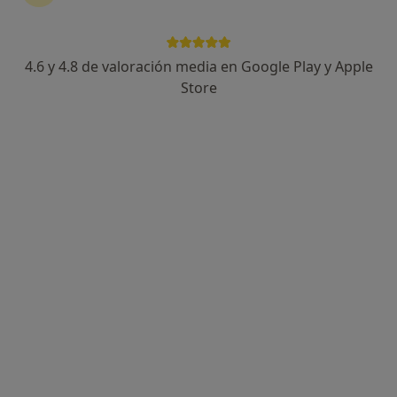
4.6 y 4.8 de valoración media en Google Play y Apple
Store
Opción de pago online
Carmen Romero Jaramillo
·
Ver más
Psicóloga, Psicóloga infantil
15 opiniones
Dirección
Online
Calle Ramón Albarrán, 29, local a, Badajoz
•
Mapa
Isabel Gómez - Psicología Integrativa
Primera visita Psicología
100 €
Este especialista no ofrece reserva de cita online en esta dirección.
Pedir una cita