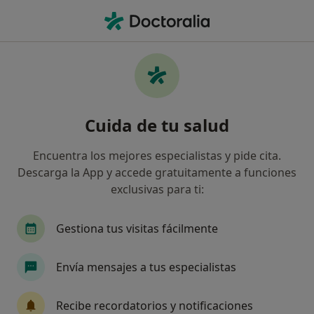
Men
Epilepsia • Badajoz, Badajoz
Filtros
• 1
Seguro
Mapa
Especialistas en Epilepsia en Badajoz
Cuida de tu salud
Así organizamos los resultados
Encuentra los mejores especialistas y pide cita.
Descarga la App y accede gratuitamente a funciones
¿Qué especialidad estás buscando?
exclusivas para ti:
Neurólogo
Neurólogo pediátrico
Cardiól
Gestiona tus visitas fácilmente
Envía mensajes a tus especialistas
Recibe recordatorios y notificaciones