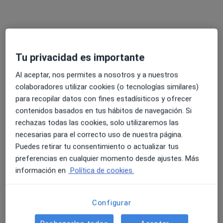
Dra. Maria Prieto Leon
Neuróloga
Tu privacidad es importante
669 opiniones
Al aceptar, nos permites a nosotros y a nuestros
Dirección
Online
colaboradores utilizar cookies (o tecnologías similares)
para recopilar datos con fines estadísiticos y ofrecer
contenidos basados en tus hábitos de navegación. Si
Paseo Condes de Barcelona ,16, Badajoz
•
Mapa
rechazas todas las cookies, solo utilizaremos las
Clínica Neurología Dra. Prieto León
necesarias para el correcto uso de nuestra página.
Primera visita Neurología
Precio sin especificar
Puedes retirar tu consentimiento o actualizar tus
Este especialista no ofrece reserva de cita online en esta dirección.
preferencias en cualquier momento desde ajustes. Más
información en
Política de cookies.
Pedir una cita
Configurar