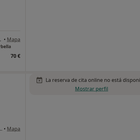
Oficina 2. Marbella., Marbella
•
Mapa
rbella
70 €
La reserva de cita online no está dispon
Mostrar perfil
 Torres Murciano 28, Marbella
•
Mapa