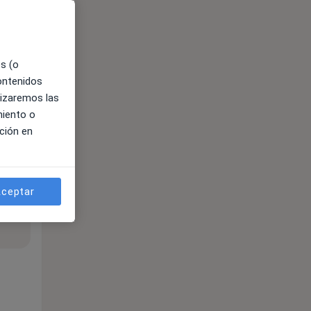
es (o
contenidos
lizaremos las
miento o
ción en
ceptar
ible