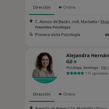
Dirección
Online
C. Alonso de Bazán, no8, Marbella
•
Map
Psentidos Psicólogos
Primera visita Psicología
d
Alejandra Herná
Gil
·
Ver
Psicóloga, Sexóloga
111 opiniones
Dirección
Online
Avenida de Nabeul 14, Marbella
•
Mapa