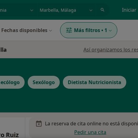
dad, enfermedad o nombre
p. ej. Madrid
Iniciar
Fechas disponibles
Más filtros
•
1
lla
Así organizamos los re
necólogo
Sexólogo
Dietista Nutricionista
La reserva de cita online no está dispon
Pedir una cita
o Ruiz