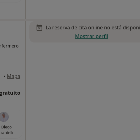
La reserva de cita online no está dispon
Mostrar perfil
Enfermero
 Marbella
•
Mapa
 gratuito
. Diego
ciardelli