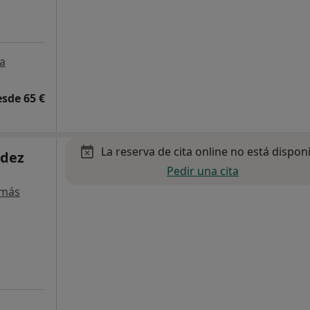
a
esde 65 €
La reserva de cita online no está dispon
ndez
Pedir una cita
 más