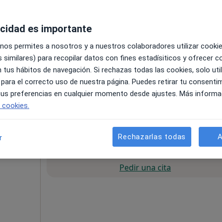
más
acidad es importante
 nos permites a nosotros y a nuestros colaboradores utilizar cooki
 similares) para recopilar datos con fines estadísiticos y ofrecer 
 tus hábitos de navegación. Si rechazas todas las cookies, solo uti
 para el correcto uso de nuestra página. Puedes retirar tu consenti
 tus preferencias en cualquier momento desde ajustes. Más informa
e cookies.
150 €
Rechazarlas todas
A
r
La reserva de cita online no está dispon
Pedir una cita