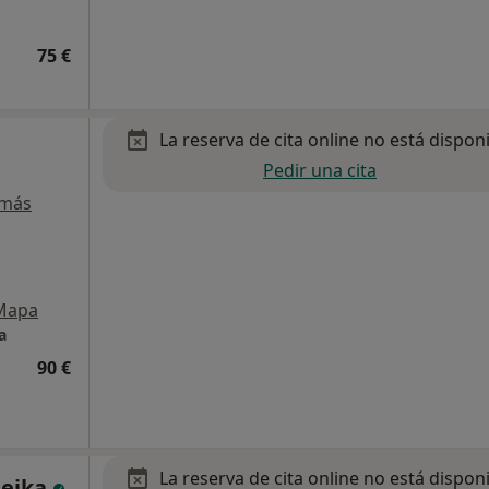
75 €
La reserva de cita online no está dispon
Pedir una cita
 más
Mapa
a
90 €
La reserva de cita online no está dispon
heika