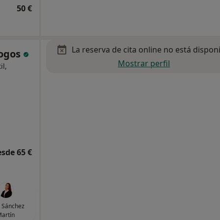
50 €
La reserva de cita online no está dispon
logos
Mostrar perfil
il,
esde 65 €
 Sánchez
artín