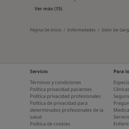
Ver más (15)
Más en esta categoría: Otras enf
Página De Inicio
Enfermedades
Dolor De Gar
Servicio
Para l
Términos y condiciones
Especia
Política privacidad pacientes
Clínica
Política privacidad profesionales
Seguro
Política de privacidad para
Pregun
determinados profesionales de la
Medic
salud
Servici
Política de cookies
Enfer