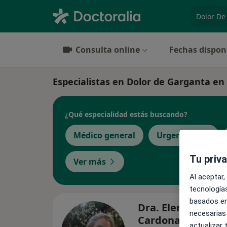
especiali
Consulta online
Fechas dispon
Especialistas en Dolor de Garganta e
¿Qué especialidad estás buscando?
Médico general
Urgenciólogo
Tu priv
Ver más
Al aceptar,
tecnologías
basados en
Dra. Elena María
necesarias
Cardona Linares
actualizar