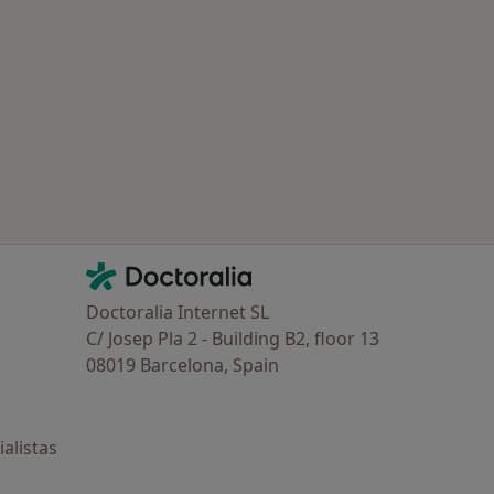
Contacto
Doctoralia - Página de inicio
Doctoralia Internet SL
C/ Josep Pla 2 - Building B2, floor 13
08019 Barcelona, Spain
alistas