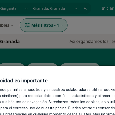
dad, enfermedad o nombre
p. ej. Madrid
Iniciar
ibles
Más filtros
•
1
n Granada
Así organizamos los re
Otorrino
Alergólogo
Analista clínico
acidad es importante
 nos permites a nosotros y a nuestros colaboradores utilizar cooki
 similares) para recopilar datos con fines estadísiticos y ofrecer 
 tus hábitos de navegación. Si rechazas todas las cookies, solo uti
La reserva de cita online no está dispon
 para el correcto uso de nuestra página. Puedes retirar tu consenti
Pedir una cita
 tus preferencias en cualquier momento desde ajustes. Más informa