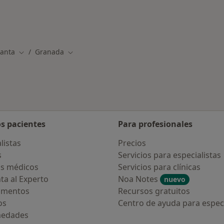
ermedades en Granada
ganta
Granada
Cambiar de ciudad
Cambiar de ciudad
os pacientes
Para profesionales
listas
Precios
s
Servicios para especialistas
s médicos
Servicios para clínicas
ta al Experto
Noa Notes
nuevo
amentos
Recursos gratuitos
os
Centro de ayuda para especi
medades