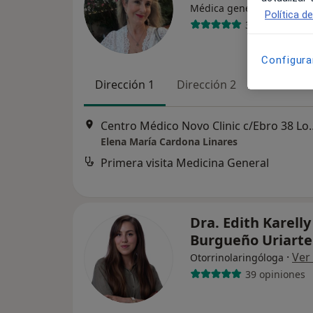
Médica general, Urgenció
Política d
36 opiniones
Configura
Dirección 1
Dirección 2
Online
Centro Médico Novo Clini
Elena María Cardona Linares
Primera visita Medicina General
Dra. Edith Karelly
Burgueño Uriart
·
Ver
Otorrinolaringóloga
39 opiniones