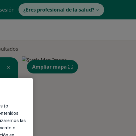
 sesión
¿Eres profesional de la salud?
sultados
Ampliar mapa
es (o
contenidos
lizaremos las
ible
miento o
ción en