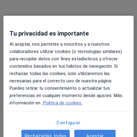
Tu privacidad es importante
Al aceptar, nos permites a nosotros y a nuestros
colaboradores utilizar cookies (o tecnologías similares)
para recopilar datos con fines estadísiticos y ofrecer
Dr. Luis Antonio Jaimez Amayas
contenidos basados en tus hábitos de navegación. Si
·
Ver más
Alergólogo
rechazas todas las cookies, solo utilizaremos las
10 opiniones
necesarias para el correcto uso de nuestra página.
Puedes retirar tu consentimiento o actualizar tus
Calle Sevilla 3, Granada
•
Mapa
preferencias en cualquier momento desde ajustes. Más
Clínica Almusalud Granada
información en
Política de cookies.
Primera visita Alergología
Precio sin especificar
Este especialista no ofrece reserva de cita online en esta dirección.
Configurar
Pedir una cita
Rechazarlas todas
Aceptar