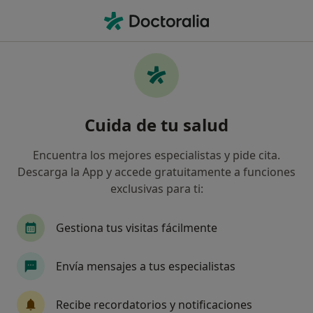
Men
Rinitis Alérgica • Granada, Granada
Filtros
• 1
Seguro
Mapa
Especialistas en Rinitis alérgica en Granada
Cuida de tu salud
Así organizamos los resultados
Encuentra los mejores especialistas y pide cita.
Descarga la App y accede gratuitamente a funciones
¿Qué especialidad estás buscando?
exclusivas para ti:
Alergólogo
Otorrino
Dermatólogo
Pe
Gestiona tus visitas fácilmente
Envía mensajes a tus especialistas
Recibe recordatorios y notificaciones