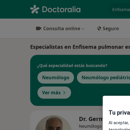
especiali
Consulta online
Seguro
Especialistas en Enfisema pulmonar 
¿Qué especialidad estás buscando?
Neumólogo
Neumólogo pediátri
Ver más
Tu priv
Dr. German Saez 
Al aceptar,
·
Ver más
Neumólogo
tecnologías