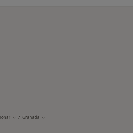
ermedades en Granada
monar
Granada
Cambiar de ciudad
Cambiar de ciudad