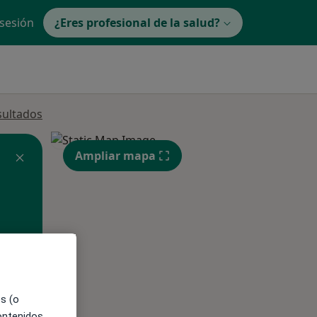
 sesión
¿Eres profesional de la salud?
sultados
Ampliar mapa
ible
es (o
contenidos