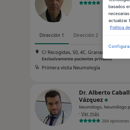
140 opiniones
basados en
necesarias
actualizar
Política d
Dirección 1
Dirección 2
Online
Configura
C/ Recogidas, 50, 4C. Granada, Granada
Exclusivamente pacientes privados
Primera visita Neumología
Dr. Alberto Cabal
Vázquez
Neumólogo, Neumólogo pe
·
Ver más
204 opiniones