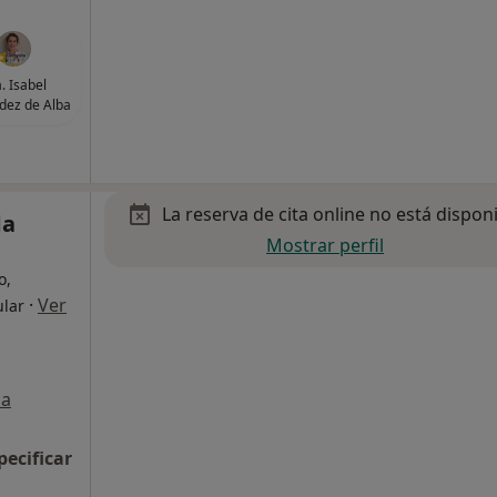
. Isabel
dez de Alba
La reserva de cita online no está dispon
da
Mostrar perfil
o,
·
Ver
ular
a
pecificar