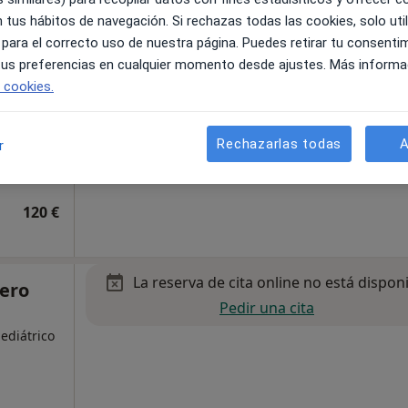
 tus hábitos de navegación. Si rechazas todas las cookies, solo uti
 para el correcto uso de nuestra página. Puedes retirar tu consenti
 tus preferencias en cualquier momento desde ajustes. Más informa
e cookies.
Rechazarlas todas
A
r
•
Mapa
120 €
La reserva de cita online no está dispon
lero
Pedir una cita
diátrico