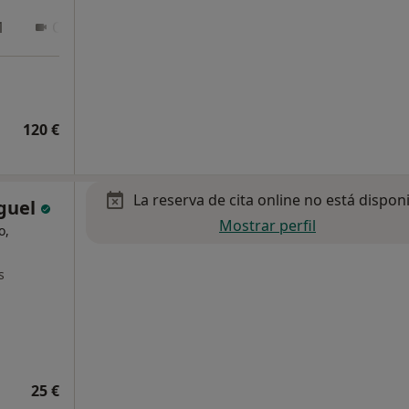
1
Online 2
120 €
La reserva de cita online no está dispon
iguel
Mostrar perfil
o,
s
25 €