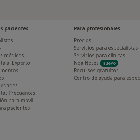
os pacientes
Para profesionales
listas
Precios
s
Servicios para especialistas
s médicos
Servicios para clínicas
ta al Experto
Noa Notes
nuevo
amentos
Recursos gratuitos
os
Centro de ayuda para especi
medades
tas Frecuentes
ión para móvil
ara pacientes