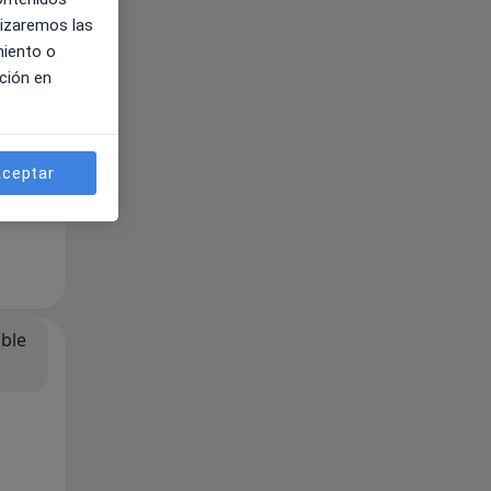
lizaremos las
miento o
ción en
ceptar
ible