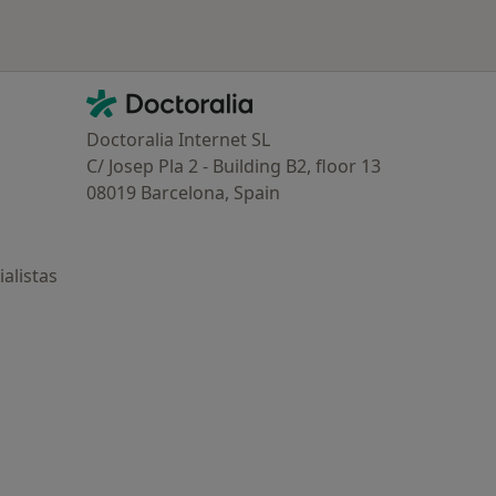
Contacto
Doctoralia - Página de inicio
Doctoralia Internet SL
C/ Josep Pla 2 - Building B2, floor 13
08019 Barcelona, Spain
alistas