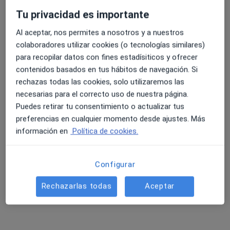
Tu privacidad es importante
Al aceptar, nos permites a nosotros y a nuestros
4.6 y 4.8 de valoración media en Google Play y Apple
Dra. Amagoia Arteagabeitia
colaboradores utilizar cookies (o tecnologías similares)
Store
·
Ver más
Oftalmóloga, Intensivista
para recopilar datos con fines estadísiticos y ofrecer
226 opiniones
contenidos basados en tus hábitos de navegación. Si
rechazas todas las cookies, solo utilizaremos las
Dirección
Online
necesarias para el correcto uso de nuestra página.
Puedes retirar tu consentimiento o actualizar tus
preferencias en cualquier momento desde ajustes. Más
AV. MURRIETA 70, Santurce
•
Mapa
información en
Política de cookies.
Hospital San Juan de Dios Santurce
Primera visita Oftalmología
Precio sin especificar
Este especialista no ofrece reserva de cita online en esta dirección.
Configurar
Rechazarlas todas
Aceptar
Pedir una cita