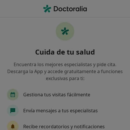
Men
Fatiga Pandémica • Bilbao, Vizcaya
Filtros
• 1
Seguro
Mapa
Especialistas en Fatiga pandémica en Bilbao
Cuida de tu salud
Así organizamos los resultados
Encuentra los mejores especialistas y pide cita.
Descarga la App y accede gratuitamente a funciones
¿Qué especialidad estás buscando?
exclusivas para ti:
Psicólogo
Psicólogo infantil
Psicopedago
Gestiona tus visitas fácilmente
Envía mensajes a tus especialistas
Recibe recordatorios y notificaciones