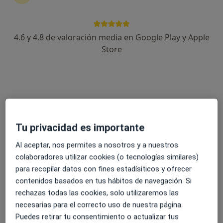
4.6 y 4.8 de valoración media en Google Play y Apple
Francisca Martínez Delicado
Store
·
Ver más
Psicóloga
4 opiniones
Experta en ansiedad y depresión
Psicología Clínica, Master en Salud Mental
Enfoque integrador
Tu privacidad es importante
Dirección
Online
Al aceptar, nos permites a nosotros y a nuestros
colaboradores utilizar cookies (o tecnologías similares)
Alameda San Mamés 37-4ºdpto.7, Bilbao
•
Mapa
para recopilar datos con fines estadísiticos y ofrecer
Consultorio privado
contenidos basados en tus hábitos de navegación. Si
Primera visita Psicología
60 €
rechazas todas las cookies, solo utilizaremos las
Este especialista no ofrece reserva de cita online en esta dirección.
necesarias para el correcto uso de nuestra página.
Puedes retirar tu consentimiento o actualizar tus