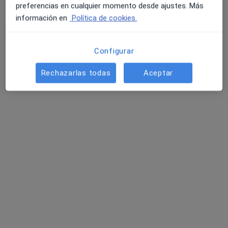
Pedir una cita
preferencias en cualquier momento desde ajustes. Más
información en
Política de cookies.
Configurar
Rechazarlas todas
Aceptar
Natalia Gómez- Rubiera
·
Ver más
Psicóloga, Psicopedagoga, Psicóloga infantil
64 opiniones
Dirección
Online
Plaza de Euskadi 3, Bilbao
•
Mapa
Consultorio privado
Primera visita Psicología
90 €