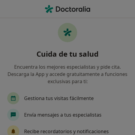
Men
Dolor Crónico • Bilbao, Vizcaya
Filtros
• 1
Seguro
Mapa
Especialistas en Dolor crónico en Bilbao
Cuida de tu salud
Así organizamos los resultados
Encuentra los mejores especialistas y pide cita.
Descarga la App y accede gratuitamente a funciones
¿Qué especialidad estás buscando?
exclusivas para ti:
Psicólogo
Fisioterapeuta
Psicólogo infant
Gestiona tus visitas fácilmente
Envía mensajes a tus especialistas
Recibe recordatorios y notificaciones