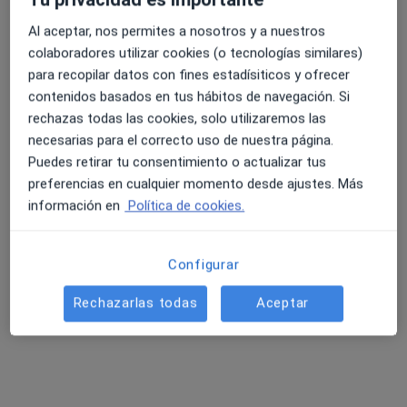
Este especialista no ofrece reserva de cita online en esta dirección.
Al aceptar, nos permites a nosotros y a nuestros
colaboradores utilizar cookies (o tecnologías similares)
Pedir una cita
para recopilar datos con fines estadísiticos y ofrecer
contenidos basados en tus hábitos de navegación. Si
rechazas todas las cookies, solo utilizaremos las
necesarias para el correcto uso de nuestra página.
Puedes retirar tu consentimiento o actualizar tus
preferencias en cualquier momento desde ajustes. Más
información en
Política de cookies.
Configurar
Zaloa Sanchez Seara
·
Ver más
Fisioterapeuta
Rechazarlas todas
Aceptar
6 opiniones
Calle de la Cueva Arenaza S/N Metro Deusto-Iruña, Bilbao
•
Mapa
Siwa Clinic
Consulta de revisión
69 €