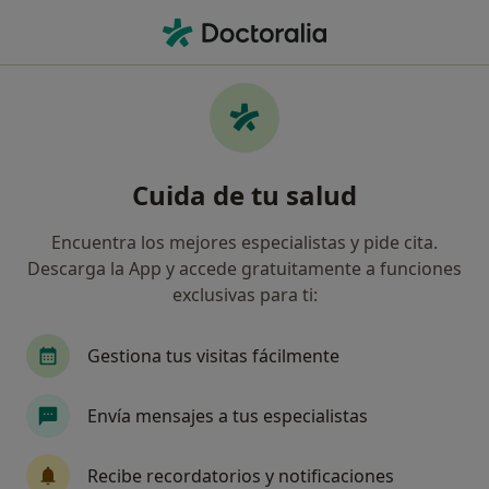
Men
Trastorno De Dolor • Bilbao, Vizcaya
Filtros
• 1
Seguro
Mapa
Especialistas en Trastorno de dolor en
Cuida de tu salud
Bilbao
Así organizamos los resultados
Encuentra los mejores especialistas y pide cita.
Descarga la App y accede gratuitamente a funciones
exclusivas para ti:
¿Qué especialidad estás buscando?
Psicólogo
Terapeuta complementario
Psi
Gestiona tus visitas fácilmente
Envía mensajes a tus especialistas
Recibe recordatorios y notificaciones