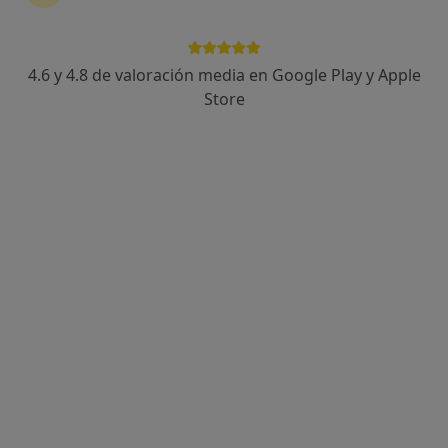
4.6 y 4.8 de valoración media en Google Play y Apple
Mariana de la Sota
Store
·
Ver más
Psicóloga
30 opiniones
Terapia Online, Bilbao
•
Mapa
Terapia Online
Primera visita Psicología
65 €
Este especialista no ofrece reserva de cita online en esta dirección.
Pedir una cita