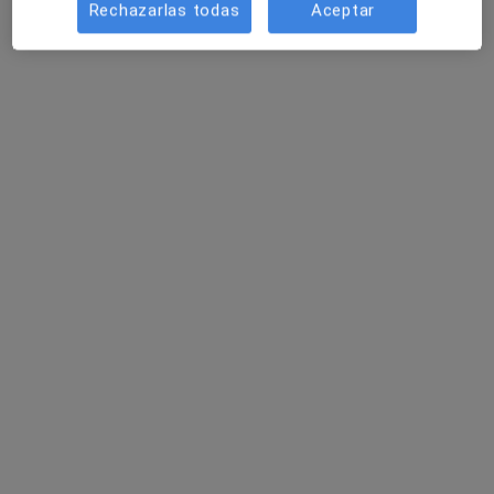
Rechazarlas todas
Aceptar
Francisca Martínez Delicado
·
Ver más
Psicóloga
4 opiniones
Experta en ansiedad y depresión
Psicología Clínica, Master en Salud Mental
Enfoque integrador
Dirección
Online