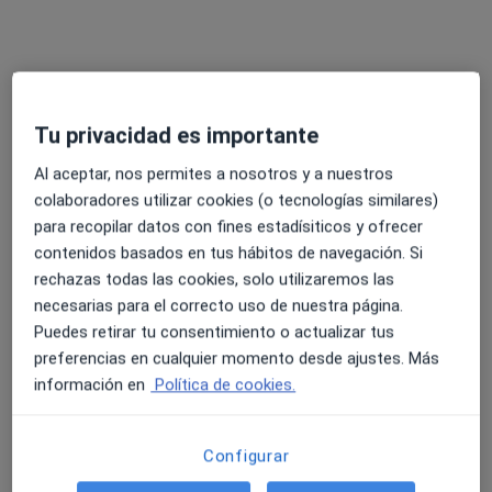
Tu privacidad es importante
Al aceptar, nos permites a nosotros y a nuestros
colaboradores utilizar cookies (o tecnologías similares)
para recopilar datos con fines estadísiticos y ofrecer
Sergio Urkola Ortiz
contenidos basados en tus hábitos de navegación. Si
·
Ver más
Terapeuta complementario
rechazas todas las cookies, solo utilizaremos las
156 opiniones
necesarias para el correcto uso de nuestra página.
Puedes retirar tu consentimiento o actualizar tus
Calle de la Cueva Arenaza S/N Metro Deusto-Iruña, Bilbao
•
Mapa
preferencias en cualquier momento desde ajustes. Más
Siwa Clinic
información en
Política de cookies.
Consulta de revisión
69 €
Este especialista no ofrece reserva de cita online en esta dirección.
Configurar
Pedir una cita