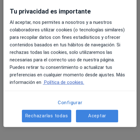
Pedir una cita
Tu privacidad es importante
Al aceptar, nos permites a nosotros y a nuestros
colaboradores utilizar cookies (o tecnologías similares)
para recopilar datos con fines estadísiticos y ofrecer
contenidos basados en tus hábitos de navegación. Si
rechazas todas las cookies, solo utilizaremos las
necesarias para el correcto uso de nuestra página.
Puedes retirar tu consentimiento o actualizar tus
preferencias en cualquier momento desde ajustes. Más
Raquel Rubio Fortea
información en
Política de cookies.
·
Ver más
Psicóloga
62 opiniones
Configurar
Dirección 1
Dirección 2
Online 1
Onlin
Rechazarlas todas
Aceptar
Calle Juan Ajuriaguerra Kalea 19, 1º EF2, Bilbao
•
Mapa
Centro de Psicología Doria