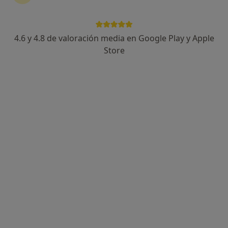
4.6 y 4.8 de valoración media en Google Play y Apple
Mariana de la Sota
Store
·
Ver más
Psicóloga
30 opiniones
Terapia Online, Bilbao
•
Mapa
Terapia Online
Primera visita Psicología
65 €
Este especialista no ofrece reserva de cita online en esta dirección.
Pedir una cita