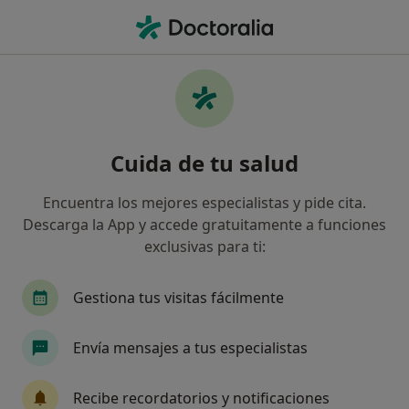
Men
Fobias Miedos Extremos • Bilbao, Vizcaya
Filtros
• 1
Seguro
Mapa
Especialistas en Fobias (miedos extremos)
Cuida de tu salud
en Bilbao
Así organizamos los resultados
Encuentra los mejores especialistas y pide cita.
Descarga la App y accede gratuitamente a funciones
exclusivas para ti:
¿Qué especialidad estás buscando?
Psicólogo
Psicólogo infantil
Sexólogo
Gestiona tus visitas fácilmente
Envía mensajes a tus especialistas
Recibe recordatorios y notificaciones