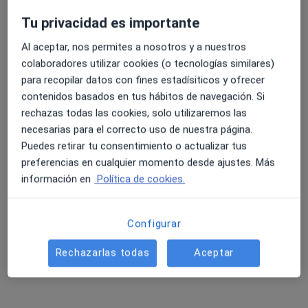
Pedir una cita
Tu privacidad es importante
Al aceptar, nos permites a nosotros y a nuestros
colaboradores utilizar cookies (o tecnologías similares)
para recopilar datos con fines estadísiticos y ofrecer
contenidos basados en tus hábitos de navegación. Si
rechazas todas las cookies, solo utilizaremos las
necesarias para el correcto uso de nuestra página.
Puedes retirar tu consentimiento o actualizar tus
Natalia Vargas Medina
preferencias en cualquier momento desde ajustes. Más
información en
Política de cookies.
·
Ver más
Psicóloga, Psicóloga infantil
18 opiniones
Configurar
Dirección
Online
Rechazarlas todas
Aceptar
Avenida Pilar Miró 1, Rivas-Vaciamadrid
•
Mapa
Rivas-Vaciamadrid