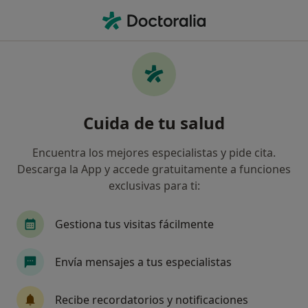
Men
Fobias • Arganda del Rey, Madrid
Filtros
• 1
Mapa
Especialistas en Fobias en Arganda del Rey
Cuida de tu salud
Así organizamos los resultados
Encuentra los mejores especialistas y pide cita.
Descarga la App y accede gratuitamente a funciones
¿Qué especialidad estás buscando?
exclusivas para ti:
Psicólogo
Psicólogo infantil
Enfermero
Gestiona tus visitas fácilmente
Envía mensajes a tus especialistas
Recibe recordatorios y notificaciones