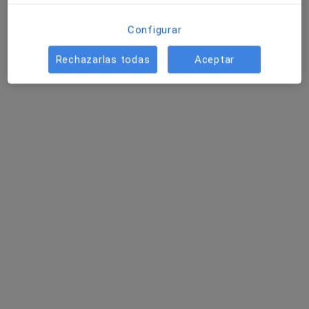
Configurar
Rechazarlas todas
Aceptar
Dr. Rubén Bermejo Pérez
·
Ver más
Médico estético
126 opiniones
Clínica Bermejo-Pérez con 40 años de experiencia
Director en Máster de Medicina Estética | EUNEIZ
Experto en Terapia Regenerativa y Estética
Carrer de Francesc Ribas s/n, Granollers
•
Mapa
Unidad de Cirugía Plástica y Medicina Estética Granollers
Aplicación de neurotoxina en arrugas de expresión (entrecejo, frente y patas de gallo)
Servicio gratuito