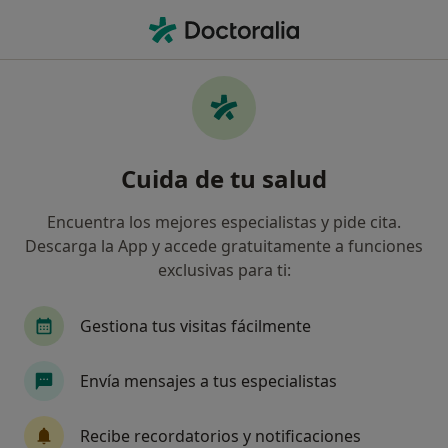
Men
Fotoenvejecimiento • Granollers, Barcelona
Filtros
• 1
Seguro
Mapa
Especialistas en Fotoenvejecimiento en
Cuida de tu salud
Granollers
Así organizamos los resultados
Encuentra los mejores especialistas y pide cita.
Descarga la App y accede gratuitamente a funciones
exclusivas para ti:
¿Qué especialidad estás buscando?
Médico estético
Cirujano plástico
Dermat
Gestiona tus visitas fácilmente
Envía mensajes a tus especialistas
Recibe recordatorios y notificaciones