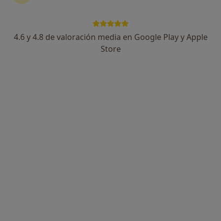
4.6 y 4.8 de valoración media en Google Play y Apple
Store
Opción de pago online
Dr. Rodolfo Arguelles
·
Ver más
Médico estético
12 opiniones
Dirección
Online
Carrer Sant Jaume, 16, Granollers
•
Mapa
Istituto Argüelles
Visita Medicina Estética y Cirugía Cosmética
Servicio gratuito
Este especialista no ofrece reserva de cita online en esta dirección.
Pedir una cita