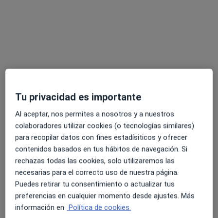
Dra. Laia Biosca López
Tu privacidad es importante
·
Ver más
Médica estética
Al aceptar, nos permites a nosotros y a nuestros
44 opiniones
colaboradores utilizar cookies (o tecnologías similares)
Calle Jaume Balmes, 24, Granollers
•
Mapa
para recopilar datos con fines estadísiticos y ofrecer
Consulta Privada Dra. Laia Biosca López
contenidos basados en tus hábitos de navegación. Si
rechazas todas las cookies, solo utilizaremos las
Cita informativa
Servicio gratuito
necesarias para el correcto uso de nuestra página.
Este especialista no ofrece reserva de cita online en esta dirección.
Puedes retirar tu consentimiento o actualizar tus
preferencias en cualquier momento desde ajustes. Más
Pedir una cita
información en
Política de cookies.